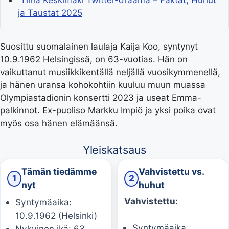
Tiina Keskimäki Twitter-draama – Faktat, Huhut
ja Taustat 2025
Suosittu suomalainen laulaja Kaija Koo, syntynyt
10.9.1962 Helsingissä, on 63-vuotias. Hän on
vaikuttanut musiikkikentällä neljällä vuosikymmenellä,
ja hänen uransa kohokohtiin kuuluu muun muassa
Olympiastadionin konsertti 2023 ja useat Emma-
palkinnot. Ex-puoliso Markku Impiö ja yksi poika ovat
myös osa hänen elämäänsä.
Yleiskatsaus
Tämän tiedämme
Vahvistettu vs.
1
2
nyt
huhut
Vahvistettu:
Syntymäaika:
10.9.1962 (Helsinki)
Syntymäaika
Nykyinen ikä: 63