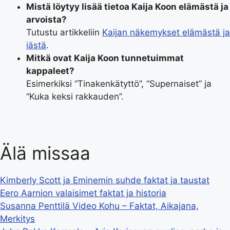
Mistä löytyy lisää tietoa Kaija Koon elämästä ja
arvoista?
Tutustu artikkeliin
Kaijan näkemykset elämästä ja
iästä
.
Mitkä ovat Kaija Koon tunnetuimmat
kappaleet?
Esimerkiksi “Tinakenkätyttö”, “Supernaiset” ja
“Kuka keksi rakkauden”.
Älä missaa
Kimberly Scott ja Eminemin suhde faktat ja taustat
Eero Aarnion valaisimet faktat ja historia
Susanna Penttilä Video Kohu – Faktat, Aikajana,
Merkitys