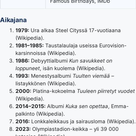
Famous Birthdays, IMDb
Aikajana
1979:
Ura alkaa Steel Cityssä 17-vuotiaana
(
Wikipedia
).
1981–1985:
Taustalaulaja useissa Eurovision-
karsinnoissa (
Wikipedia
).
1986:
Debyyttialbumi
Kun savukkeet on
loppuneet
, isän kuolema (
Wikipedia
).
1993:
Menestysalbumi
Tuulten viemää
–
listaykkönen (
Wikipedia
).
2000:
Platina-kokoelma
Tuuleen piirretyt vuodet
(
Wikipedia
).
2014–2015:
Albumi
Kuka sen opettaa
, Emma-
palkinto (
Wikipedia
).
2016:
Lonkkaleikkaus ja sairausloma (
Wikipedia
).
2023:
Olympiastadion-keikka – yli 39 000