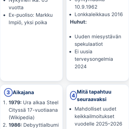
10.9.1962
vuotta
Lonkkaleikkaus 2016
Ex-puoliso: Markku
Huhut:
Impiö, yksi poika
Uuden miesystävän
spekulaatiot
Ei uusia
terveysongelmia
2024
Mitä tapahtuu
3
Aikajana
4
seuraavaksi
1979:
Ura alkaa Steel
Mahdolliset uudet
Cityssä 17-vuotiaana
keikkailmoitukset
(Wikipedia)
vuodelle 2025–2026
1986:
Debyyttialbumi