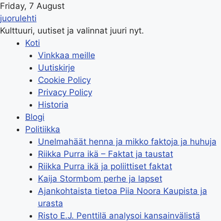
Friday, 7 August
juorulehti
Kulttuuri, uutiset ja valinnat juuri nyt.
Koti
Vinkkaa meille
Uutiskirje
Cookie Policy
Privacy Policy
Historia
Blogi
Politiikka
Unelmahäät henna ja mikko faktoja ja huhuja
Riikka Purra ikä – Faktat ja taustat
Riikka Purra ikä ja poliittiset faktat
Kaija Stormbom perhe ja lapset
Ajankohtaista tietoa Piia Noora Kaupista ja
urasta
Risto E.J. Penttilä analysoi kansainvälistä