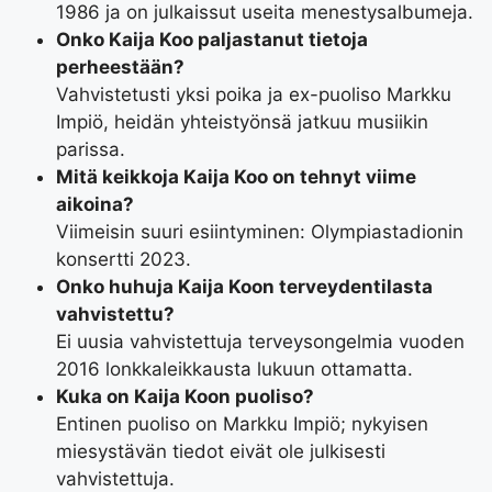
1986 ja on julkaissut useita menestysalbumeja.
Onko Kaija Koo paljastanut tietoja
perheestään?
Vahvistetusti yksi poika ja ex-puoliso Markku
Impiö, heidän yhteistyönsä jatkuu musiikin
parissa.
Mitä keikkoja Kaija Koo on tehnyt viime
aikoina?
Viimeisin suuri esiintyminen: Olympiastadionin
konsertti 2023.
Onko huhuja Kaija Koon terveydentilasta
vahvistettu?
Ei uusia vahvistettuja terveysongelmia vuoden
2016 lonkkaleikkausta lukuun ottamatta.
Kuka on Kaija Koon puoliso?
Entinen puoliso on Markku Impiö; nykyisen
miesystävän tiedot eivät ole julkisesti
vahvistettuja.