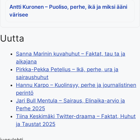
Antti Kuronen – Puoliso, perhe, ikä ja miksi ääni
värisee
Uutta
Sanna Marinin kuvahuhut – Faktat, tau ta ja
aikajana
Pirkka-Pekka Petelius – Ikä, perhe, ura ja
sairaushuhut
Hannu Karpo – Kuolinsyy, perhe ja journalistinen
perintö
Jari Bull Mentula – Sairaus, Elinaika-arvio ja
Perhe 2025
Tiina Keskimäki Twitter-draama – Faktat, Huhut
ja Taustat 2025
juorulehti