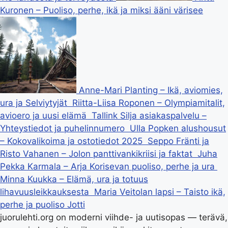
Kuronen – Puoliso, perhe, ikä ja miksi ääni värisee
Anne-Mari Planting – Ikä, aviomies,
ura ja Selviytyjät
Riitta-Liisa Roponen – Olympiamitalit,
avioero ja uusi elämä
Tallink Silja asiakaspalvelu –
Yhteystiedot ja puhelinnumero
Ulla Popken alushousut
– Kokovalikoima ja ostotiedot 2025
Seppo Fränti ja
Risto Vahanen – Jolon panttivankikriisi ja faktat
Juha
Pekka Karmala – Arja Korisevan puoliso, perhe ja ura
Minna Kuukka – Elämä, ura ja totuus
lihavuusleikkauksesta
Maria Veitolan lapsi – Taisto ikä,
perhe ja puoliso Jotti
juorulehti.org on moderni viihde- ja uutisopas — terävä,