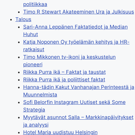
politiikkaa
Timo R Stewart Akateeminen Ura ja Julkisuus
Talous
Sari-Anna Leppänen Faktatiedot ja Median
Huhut
Katja Noponen Oy työelämän kehitys ja HR-
ratkaisut
Timo Mikkonen tv-ikoni ja keskustelun
pioneeri
Riikka Purra ikä – Faktat ja taustat
Riikka Purra ikä ja poliittiset faktat
Hanna-tädin Kakut Vanhanajan Perinteestä ja
Muunnelmista
Sofi Belorfin Instagram Uutiset sekä Some
Strategia
Myytävät asunnot Salla – Markkinapäivitykset
ja analyysi
Hotel Maria uudistuu Helsingin