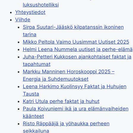
luksushotelliksi
Yhteystiedot
Viihde
Sirpa Suutari-Jääskö kilpatanssin ikoninen
tarina
Mikko Peltola Vaimo Uusimmat Uutiset 2025
Helmi Leena Nummela uutiset ja perhe-elämä
Juha-Petteri Kukkosen ajankohtaiset faktat ja
tapahtumat
Markku Manninen Horoskooppi 2025 –
Energia ja Suhdemuutokset
Leena Harkimo Kuolinsyy Faktat ja Huhujen
Tausta
Katri Utula perhe faktat ja huhut
Paula Koivuniemi ikä ja ura elämänvaiheiden
käänteet
Risto Räppääjä ja yöhaukka perheen
seikkailuna