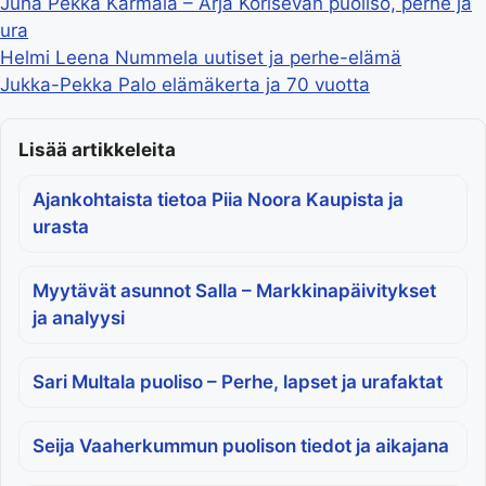
Juha Pekka Karmala – Arja Korisevan puoliso, perhe ja
ura
Helmi Leena Nummela uutiset ja perhe-elämä
Jukka-Pekka Palo elämäkerta ja 70 vuotta
Lisää artikkeleita
Ajankohtaista tietoa Piia Noora Kaupista ja
urasta
Myytävät asunnot Salla – Markkinapäivitykset
ja analyysi
Sari Multala puoliso – Perhe, lapset ja urafaktat
Seija Vaaherkummun puolison tiedot ja aikajana