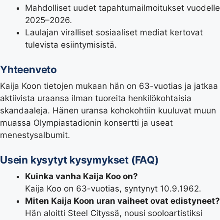
Mahdolliset uudet tapahtumailmoitukset vuodelle
2025–2026.
Laulajan viralliset sosiaaliset mediat kertovat
tulevista esiintymisistä.
Yhteenveto
Kaija Koon tietojen mukaan hän on 63-vuotias ja jatkaa
aktiivista uraansa ilman tuoreita henkilökohtaisia
skandaaleja. Hänen uransa kohokohtiin kuuluvat muun
muassa Olympiastadionin konsertti ja useat
menestysalbumit.
Usein kysytyt kysymykset (FAQ)
Kuinka vanha Kaija Koo on?
Kaija Koo on 63-vuotias, syntynyt 10.9.1962.
Miten Kaija Koon uran vaiheet ovat edistyneet?
Hän aloitti Steel Cityssä, nousi sooloartistiksi