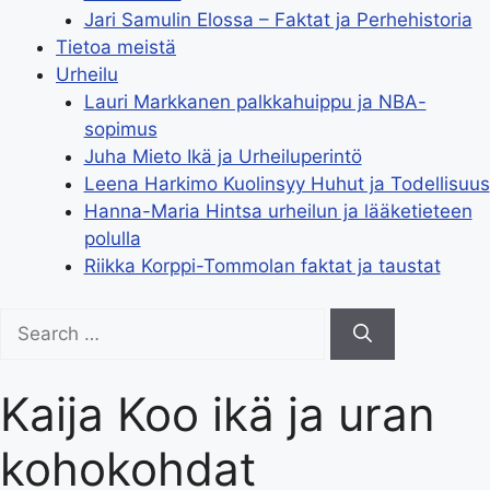
Jari Samulin Elossa – Faktat ja Perhehistoria
Tietoa meistä
Urheilu
Lauri Markkanen palkkahuippu ja NBA-
sopimus
Juha Mieto Ikä ja Urheiluperintö
Leena Harkimo Kuolinsyy Huhut ja Todellisuus
Hanna-Maria Hintsa urheilun ja lääketieteen
polulla
Riikka Korppi-Tommolan faktat ja taustat
Search
for:
Kaija Koo ikä ja uran
kohokohdat