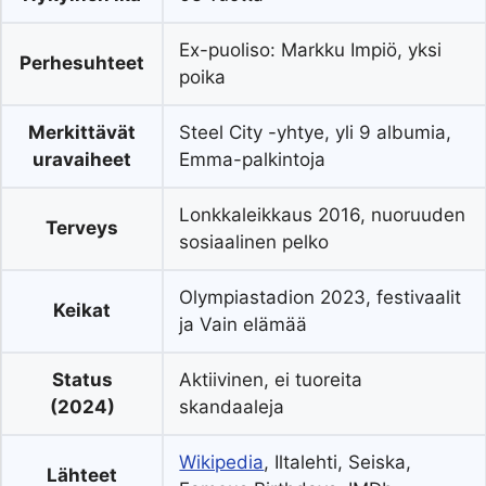
Ex-puoliso: Markku Impiö, yksi
Perhesuhteet
poika
Merkittävät
Steel City -yhtye, yli 9 albumia,
uravaiheet
Emma-palkintoja
Lonkkaleikkaus 2016, nuoruuden
Terveys
sosiaalinen pelko
Olympiastadion 2023, festivaalit
Keikat
ja Vain elämää
Status
Aktiivinen, ei tuoreita
(2024)
skandaaleja
Wikipedia
, Iltalehti, Seiska,
Lähteet