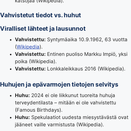
katsojaa (
Wikipedia
).
Vahvistetut tiedot vs. huhut
Viralliset lähteet ja lausunnot
Vahvistettu:
Syntymäaika 10.9.1962, 63 vuotta
(
Wikipedia
).
Vahvistettu:
Entinen puoliso Markku Impiö, yksi
poika (
Wikipedia
).
Vahvistettu:
Lonkkaleikkaus 2016 (
Wikipedia
).
Huhujen ja epävarmojen tietojen selvitys
Huhu:
2024 ei ole liikkunut tuoreita huhuja
terveydentilasta – mitään ei ole vahvistettu
(
Famous Birthdays
).
Huhu:
Spekulaatiot uudesta miesystävästä ovat
jääneet vaille varmistusta (
Wikipedia
).