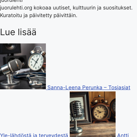
juorulehti.org kokoaa uutiset, kulttuurin ja suositukset.
Kuratoitu ja päivitetty päivittäin.
Lue lisää
Sanna-Leena Perunka – Tosiasiat
Yle-lähdöstä ja terveydestä
Antti