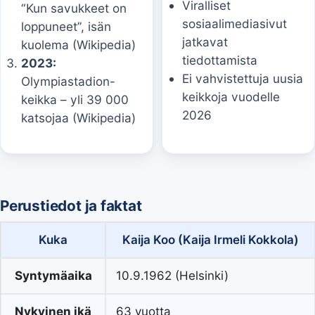
Viralliset
“Kun savukkeet on
sosiaalimediasivut
loppuneet”, isän
jatkavat
kuolema (Wikipedia)
tiedottamista
2023:
Ei vahvistettuja uusia
Olympiastadion-
keikkoja vuodelle
keikka – yli 39 000
2026
katsojaa (Wikipedia)
Perustiedot ja faktat
Kuka
Kaija Koo (Kaija Irmeli Kokkola)
Syntymäaika
10.9.1962 (Helsinki)
Nykyinen ikä
63 vuotta