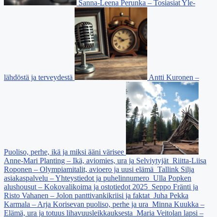
Sanna-Leena Perunka – Tosiasiat Yle-
lähdöstä ja terveydestä
Antti Kuronen –
Puoliso, perhe, ikä ja miksi ääni värisee
Anne-Mari Planting – Ikä, aviomies, ura ja Selviytyjät
Riitta-Liisa
Roponen – Olympiamitalit, avioero ja uusi elämä
Tallink Silja
asiakaspalvelu – Yhteystiedot ja puhelinnumero
Ulla Popken
alushousut – Kokovalikoima ja ostotiedot 2025
Seppo Fränti ja
Risto Vahanen – Jolon panttivankikriisi ja faktat
Juha Pekka
Karmala – Arja Korisevan puoliso, perhe ja ura
Minna Kuukka –
Elämä, ura ja totuus lihavuusleikkauksesta
Maria Veitolan lapsi –