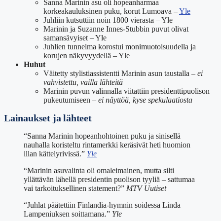
Sanna Marinin asu oli hopeanharmaa
korkeakauluksinen puku, korut Lumoava –
Yle
Juhliin kutsuttiin noin 1800 vierasta – Yle
Marinin ja Suzanne Innes-Stubbin puvut olivat
samansävyiset – Yle
Juhlien tunnelma korostui monimuotoisuudella ja
korujen näkyvyydellä – Yle
Huhut
Väitetty stylistiassistentti Marinin asun taustalla –
ei
vahvistettu, vailla lähteitä
Marinin puvun valinnalla viitattiin presidenttipuolison
pukeutumiseen –
ei näyttöä, kyse spekulaatiosta
Lainaukset ja lähteet
“Sanna Marinin hopeanhohtoinen puku ja sinisellä
nauhalla koristeltu rintamerkki keräsivät heti huomion
illan kättelyrivissä.”
Yle
“Marinin asuvalinta oli omaleimainen, mutta silti
yllättävän lähellä presidentin puolison tyyliä – sattumaa
vai tarkoituksellinen statement?”
MTV Uutiset
“Juhlat päätettiin Finlandia-hymnin soidessa Linda
Lampeniuksen soittamana.”
Yle