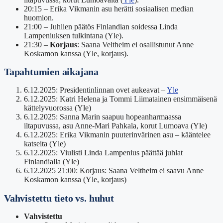
20:15
– Erika Vikmanin asu herätti sosiaalisen median
huomion.
21:00
– Juhlien päätös Finlandian soidessa Linda
Lampeniuksen tulkintana (Yle).
21:30
–
Korjaus
: Saana Veltheim ei osallistunut Anne
Koskamon kanssa (Yle, korjaus).
Tapahtumien aikajana
6.12.2025: Presidentinlinnan ovet aukeavat –
Yle
6.12.2025: Katri Helena ja Tommi Liimatainen ensimmäisenä
kättelyvuorossa (Yle)
6.12.2025: Sanna Marin saapuu hopeanharmaassa
iltapuvussa, asu Anne-Mari Pahkala, korut Lumoava (Yle)
6.12.2025: Erika Vikmanin puuterinvärinen asu – kääntelee
katseita (Yle)
6.12.2025: Viulisti Linda Lampenius päättää juhlat
Finlandialla (Yle)
6.12.2025 21:00: Korjaus: Saana Veltheim ei saavu Anne
Koskamon kanssa (Yle, korjaus)
Vahvistettu tieto vs. huhut
Vahvistettu