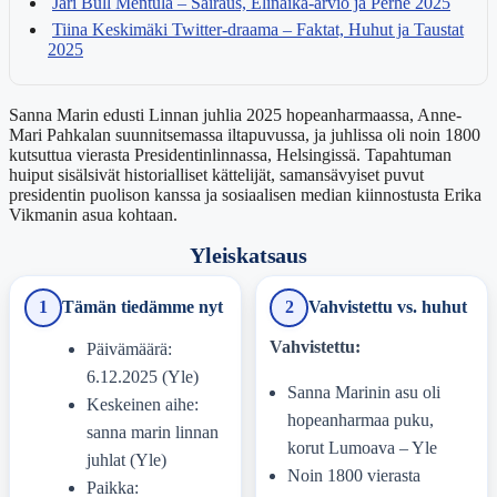
Jari Bull Mentula – Sairaus, Elinaika-arvio ja Perhe 2025
Tiina Keskimäki Twitter-draama – Faktat, Huhut ja Taustat
2025
Sanna Marin edusti Linnan juhlia 2025 hopeanharmaassa, Anne-
Mari Pahkalan suunnitsemassa iltapuvussa, ja juhlissa oli noin 1800
kutsuttua vierasta Presidentinlinnassa, Helsingissä. Tapahtuman
huiput sisälsivät historialliset kättelijät, samansävyiset puvut
presidentin puolison kanssa ja sosiaalisen median kiinnostusta Erika
Vikmanin asua kohtaan.
Yleiskatsaus
1
Tämän tiedämme nyt
2
Vahvistettu vs. huhut
Vahvistettu:
Päivämäärä:
6.12.2025 (Yle)
Sanna Marinin asu oli
Keskeinen aihe:
hopeanharmaa puku,
sanna marin linnan
korut Lumoava – Yle
juhlat (Yle)
Noin 1800 vierasta
Paikka: