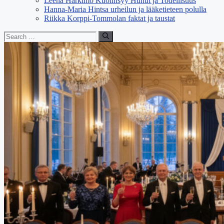
Leena Harkimo Kuolinsyy Huhut ja Todellisuus
Hanna-Maria Hintsa urheilun ja lääketieteen polulla
Riikka Korppi-Tommolan faktat ja taustat
Search
for: