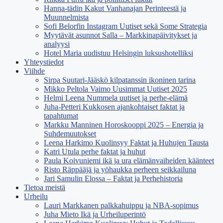
Hanna-tädin Kakut Vanhanajan Perinteestä ja
Muunnelmista
Sofi Belorfin Instagram Uutiset sekä Some Strategia
Myytävät asunnot Salla – Markkinapäivitykset ja
analyysi
Hotel Maria uudistuu Helsingin luksushotelliksi
Yhteystiedot
Viihde
Sirpa Suutari-Jääskö kilpatanssin ikoninen tarina
Mikko Peltola Vaimo Uusimmat Uutiset 2025
Helmi Leena Nummela uutiset ja perhe-elämä
Juha-Petteri Kukkosen ajankohtaiset faktat ja
tapahtumat
Markku Manninen Horoskooppi 2025 – Energia ja
Suhdemuutokset
Leena Harkimo Kuolinsyy Faktat ja Huhujen Tausta
Katri Utula perhe faktat ja huhut
Paula Koivuniemi ikä ja ura elämänvaiheiden käänteet
Risto Räppääjä ja yöhaukka perheen seikkailuna
Jari Samulin Elossa – Faktat ja Perhehistoria
Tietoa meistä
Urheilu
Lauri Markkanen palkkahuippu ja NBA-sopimus
Juha Mieto Ikä ja Urheiluperintö