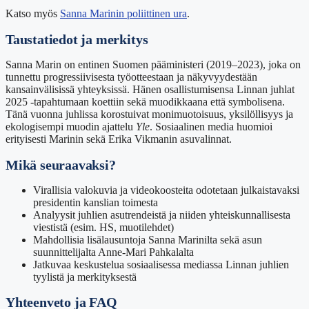
Katso myös
Sanna Marinin poliittinen ura
.
Taustatiedot ja merkitys
Sanna Marin on entinen Suomen pääministeri (2019–2023), joka on
tunnettu progressiivisesta työotteestaan ja näkyvyydestään
kansainvälisissä yhteyksissä. Hänen osallistumisensa Linnan juhlat
2025 -tapahtumaan koettiin sekä muodikkaana että symbolisena.
Tänä vuonna juhlissa korostuivat monimuotoisuus, yksilöllisyys ja
ekologisempi muodin ajattelu
Yle
. Sosiaalinen media huomioi
erityisesti Marinin sekä Erika Vikmanin asuvalinnat.
Mikä seuraavaksi?
Virallisia valokuvia ja videokoosteita odotetaan julkaistavaksi
presidentin kanslian toimesta
Analyysit juhlien asutrendeistä ja niiden yhteiskunnallisesta
viestistä (esim. HS, muotilehdet)
Mahdollisia lisälausuntoja Sanna Marinilta sekä asun
suunnittelijalta Anne-Mari Pahkalalta
Jatkuvaa keskustelua sosiaalisessa mediassa Linnan juhlien
tyylistä ja merkityksestä
Yhteenveto ja FAQ