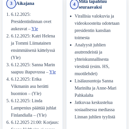
Mitä tapahtuu
3
Aikajana
4
seuraavaksi
6.12.2025:
Virallisia valokuvia ja
Presidentinlinnan ovet
videokoosteita odotetaan
aukeavat –
Yle
presidentin kanslian
6.12.2025: Katri Helena
toimesta
ja Tommi Liimatainen
Analyysit juhlien
ensimmäisenä kättelyssä
asutrendeistä ja
(Yle)
yhteiskunnallisesta
6.12.2025: Sanna Marin
viestistä (esim. HS,
saapuu iltapuvussa –
Yle
muotilehdet)
6.12.2025: Erika
Lisälausuntoja Sanna
Vikmanin asu herätti
Marinilta ja Anne-Mari
huomion – (Yle)
Pahkalalta
6.12.2025: Linda
Jatkuvaa keskustelua
Lampenius päättää juhlat
sosiaalisessa mediassa
Finlandialla – (Yle)
Linnan juhlien tyylistä
6.12.2025 21:00: Korjaus: