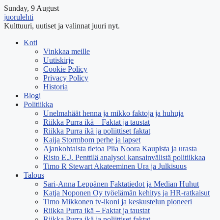
Sunday, 9 August
juorulehti
Kulttuuri, uutiset ja valinnat juuri nyt.
Koti
Vinkkaa meille
Uutiskirje
Cookie Policy
Privacy Policy
Historia
Blogi
Politiikka
Unelmahäät henna ja mikko faktoja ja huhuja
Riikka Purra ikä – Faktat ja taustat
Riikka Purra ikä ja poliittiset faktat
Kaija Stormbom perhe ja lapset
Ajankohtaista tietoa Piia Noora Kaupista ja urasta
Risto E.J. Penttilä analysoi kansainvälistä politiikkaa
Timo R Stewart Akateeminen Ura ja Julkisuus
Talous
Sari-Anna Leppänen Faktatiedot ja Median Huhut
Katja Noponen Oy työelämän kehitys ja HR-ratkaisut
Timo Mikkonen tv-ikoni ja keskustelun pioneeri
Riikka Purra ikä – Faktat ja taustat
Riikka Purra ikä ja poliittiset faktat