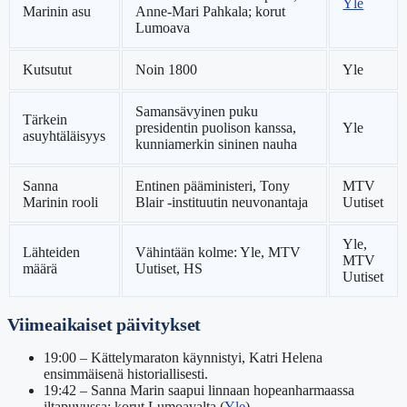
Yle
Marinin asu
Anne-Mari Pahkala; korut
Lumoava
Kutsutut
Noin 1800
Yle
Samansävyinen puku
Tärkein
presidentin puolison kanssa,
Yle
asuyhtäläisyys
kunniamerkin sininen nauha
Sanna
Entinen pääministeri, Tony
MTV
Marinin rooli
Blair -instituutin neuvonantaja
Uutiset
Yle,
Lähteiden
Vähintään kolme: Yle, MTV
MTV
määrä
Uutiset, HS
Uutiset
Viimeaikaiset päivitykset
19:00
– Kättelymaraton käynnistyi, Katri Helena
ensimmäisenä historiallisesti.
19:42
– Sanna Marin saapui linnaan hopeanharmaassa
iltapuvussa; korut Lumoavalta (
Yle
).