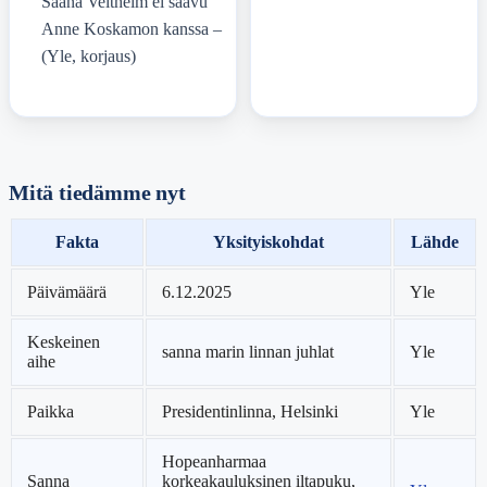
Saana Veltheim ei saavu
Anne Koskamon kanssa –
(Yle, korjaus)
Mitä tiedämme nyt
Fakta
Yksityiskohdat
Lähde
Päivämäärä
6.12.2025
Yle
Keskeinen
sanna marin linnan juhlat
Yle
aihe
Paikka
Presidentinlinna, Helsinki
Yle
Hopeanharmaa
Sanna
korkeakauluksinen iltapuku,