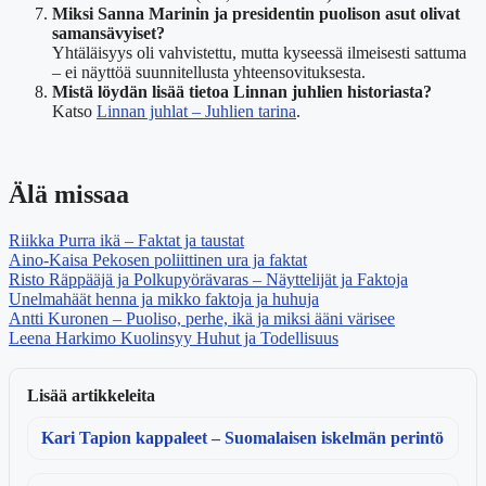
Miksi Sanna Marinin ja presidentin puolison asut olivat
samansävyiset?
Yhtäläisyys oli vahvistettu, mutta kyseessä ilmeisesti sattuma
– ei näyttöä suunnitellusta yhteensovituksesta.
Mistä löydän lisää tietoa Linnan juhlien historiasta?
Katso
Linnan juhlat – Juhlien tarina
.
Älä missaa
Riikka Purra ikä – Faktat ja taustat
Aino-Kaisa Pekosen poliittinen ura ja faktat
Risto Räppääjä ja Polkupyörävaras – Näyttelijät ja Faktoja
Unelmahäät henna ja mikko faktoja ja huhuja
Antti Kuronen – Puoliso, perhe, ikä ja miksi ääni värisee
Leena Harkimo Kuolinsyy Huhut ja Todellisuus
Lisää artikkeleita
Kari Tapion kappaleet – Suomalaisen iskelmän perintö