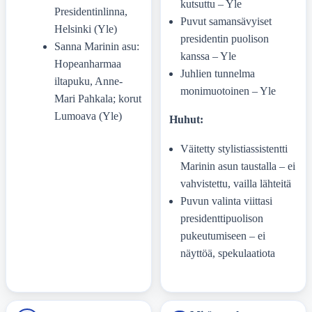
kutsuttu – Yle
Presidentinlinna,
Puvut samansävyiset
Helsinki (Yle)
presidentin puolison
Sanna Marinin asu:
kanssa – Yle
Hopeanharmaa
Juhlien tunnelma
iltapuku, Anne-
monimuotoinen – Yle
Mari Pahkala; korut
Lumoava (Yle)
Huhut:
Väitetty stylistiassistentti
Marinin asun taustalla – ei
vahvistettu, vailla lähteitä
Puvun valinta viittasi
presidenttipuolison
pukeutumiseen – ei
näyttöä, spekulaatiota