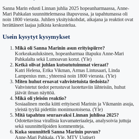
Sanna Marin edusti Linnan juhlia 2025 hopeanharmaassa, Anne-
Mari Pahkalan suunnittelemassa iltapuvussa, ja tapahtumassa oli
noin 1800 vierasta. Juhlien yksityiskohdat, aikajana ja reaktiot ovat
herättäneet laajaa julkista keskustelua.
Usein kysytyt kysymykset
Mikä oli Sanna Marinin asun erityispiirre?
Korkeakauluksinen, hopeanharmaa iltapuku Anne-Mari
Pahkalalta sekä Lumoavan korut. (Yle)
Ketkä olivat juhlan kutsututuimmat vieraat?
Katri Helena, Erika Vikman, Armas Lintusaari, Linda
Lampenius mm.; yhteensä noin 1800 vierasta. (Yle)
Miten huhut eroavat vahvistetuista tiedoista?
Vahvistetut tiedot perustuvat luotettaviin lähteisiin, huhut
jäävät ilman näyttöä.
Mikä oli yleisön reaktio?
Sosiaalinen media kiitti erityisesti Marinin ja Vikmanin asuja,
yleistä tyyliä pidettiin monimuotoisena. (Yle)
Mitä tapahtuu seuraavaksi Linnan juhlissa 2025?
Odotettavissa virallisia kuvamateriaaleja, analysoivia juttuja
sekä suunnittelijoiden kommentteja.
Kuka suunnitteli Sanna Marinin puvun?
Anne-Mari Pahkala. (Yle, MTV Uutiset)