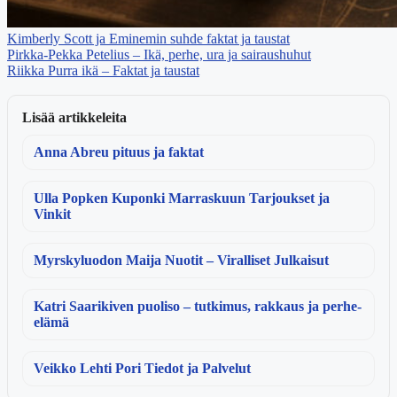
Kimberly Scott ja Eminemin suhde faktat ja taustat
Pirkka-Pekka Petelius – Ikä, perhe, ura ja sairaushuhut
Riikka Purra ikä – Faktat ja taustat
Lisää artikkeleita
Anna Abreu pituus ja faktat
Ulla Popken Kuponki Marraskuun Tarjoukset ja
Vinkit
Myrskyluodon Maija Nuotit – Viralliset Julkaisut
Katri Saarikiven puoliso – tutkimus, rakkaus ja perhe-
elämä
Veikko Lehti Pori Tiedot ja Palvelut