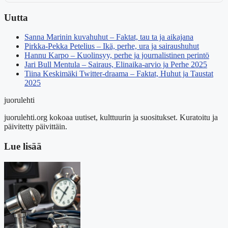
Uutta
Sanna Marinin kuvahuhut – Faktat, tau ta ja aikajana
Pirkka-Pekka Petelius – Ikä, perhe, ura ja sairaushuhut
Hannu Karpo – Kuolinsyy, perhe ja journalistinen perintö
Jari Bull Mentula – Sairaus, Elinaika-arvio ja Perhe 2025
Tiina Keskimäki Twitter-draama – Faktat, Huhut ja Taustat
2025
juorulehti
juorulehti.org kokoaa uutiset, kulttuurin ja suositukset. Kuratoitu ja
päivitetty päivittäin.
Lue lisää