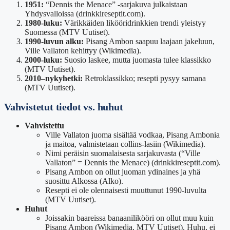
1951:
“Dennis the Menace” -sarjakuva julkaistaan
Yhdysvalloissa (drinkkireseptit.com).
1980-luku:
Värikkäiden likööridrinkkien trendi yleistyy
Suomessa (MTV Uutiset).
1990-luvun alku:
Pisang Ambon saapuu laajaan jakeluun,
Ville Vallaton kehittyy (Wikimedia).
2000-luku:
Suosio laskee, mutta juomasta tulee klassikko
(MTV Uutiset).
2010–nykyhetki:
Retroklassikko; resepti pysyy samana
(MTV Uutiset).
Vahvistetut tiedot vs. huhut
Vahvistettu
Ville Vallaton juoma sisältää vodkaa, Pisang Ambonia
ja maitoa, valmistetaan collins-lasiin (Wikimedia).
Nimi peräisin suomalaisesta sarjakuvasta (“Ville
Vallaton” = Dennis the Menace) (drinkkireseptit.com).
Pisang Ambon on ollut juoman ydinaines ja yhä
suosittu Alkossa (Alko).
Resepti ei ole olennaisesti muuttunut 1990-luvulta
(MTV Uutiset).
Huhut
Joissakin baareissa banaanilikööri on ollut muu kuin
Pisang Ambon (Wikimedia, MTV Uutiset). Huhu, ei