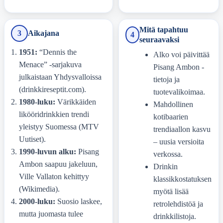
Mitä tapahtuu
3
Aikajana
4
seuraavaksi
1951:
“Dennis the
Alko voi päivittää
Menace” -sarjakuva
Pisang Ambon -
julkaistaan Yhdysvalloissa
tietoja ja
(drinkkireseptit.com).
tuotevalikoimaa.
1980-luku:
Värikkäiden
Mahdollinen
likööridrinkkien trendi
kotibaarien
yleistyy Suomessa (MTV
trendiaallon kasvu
Uutiset).
– uusia versioita
1990-luvun alku:
Pisang
verkossa.
Ambon saapuu jakeluun,
Drinkin
Ville Vallaton kehittyy
klassikkostatuksen
(Wikimedia).
myötä lisää
2000-luku:
Suosio laskee,
retrolehdistöä ja
mutta juomasta tulee
drinkkilistoja.