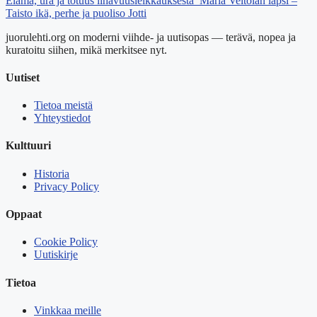
Elämä, ura ja totuus lihavuusleikkauksesta
Maria Veitolan lapsi –
Taisto ikä, perhe ja puoliso Jotti
juorulehti.org on moderni viihde- ja uutisopas — terävä, nopea ja
kuratoitu siihen, mikä merkitsee nyt.
Uutiset
Tietoa meistä
Yhteystiedot
Kulttuuri
Historia
Privacy Policy
Oppaat
Cookie Policy
Uutiskirje
Tietoa
Vinkkaa meille