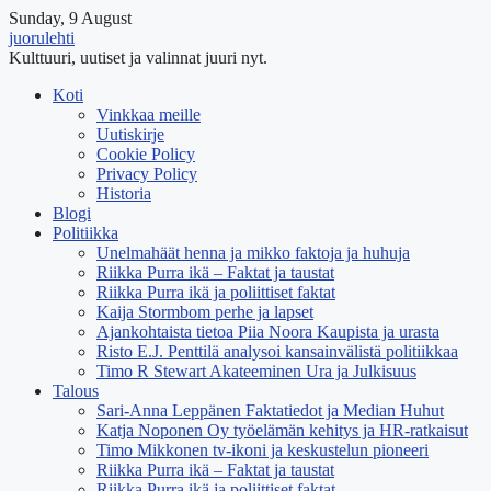
Sunday, 9 August
juorulehti
Kulttuuri, uutiset ja valinnat juuri nyt.
Koti
Vinkkaa meille
Uutiskirje
Cookie Policy
Privacy Policy
Historia
Blogi
Politiikka
Unelmahäät henna ja mikko faktoja ja huhuja
Riikka Purra ikä – Faktat ja taustat
Riikka Purra ikä ja poliittiset faktat
Kaija Stormbom perhe ja lapset
Ajankohtaista tietoa Piia Noora Kaupista ja urasta
Risto E.J. Penttilä analysoi kansainvälistä politiikkaa
Timo R Stewart Akateeminen Ura ja Julkisuus
Talous
Sari-Anna Leppänen Faktatiedot ja Median Huhut
Katja Noponen Oy työelämän kehitys ja HR-ratkaisut
Timo Mikkonen tv-ikoni ja keskustelun pioneeri
Riikka Purra ikä – Faktat ja taustat
Riikka Purra ikä ja poliittiset faktat