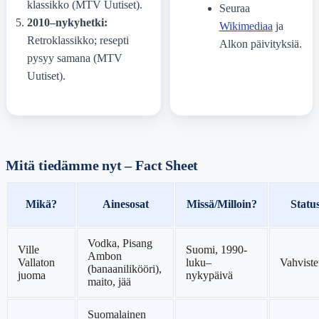
klassikko (MTV Uutiset).
Seuraa
2010–nykyhetki:
Wikimediaa
ja
Retroklassikko; resepti
Alkon päivityksiä.
pysyy samana (MTV
Uutiset).
Mitä tiedämme nyt – Fact Sheet
Mikä?
Ainesosat
Missä/Milloin?
Statu
Vodka, Pisang
Ville
Suomi, 1990-
Ambon
Vallaton
luku–
Vahviste
(banaanilikööri),
juoma
nykypäivä
maito, jää
Suomalainen