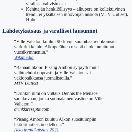
virallisia vahvistuksia.
Kehittäjän henkilöllisyys – alkuperä on kollektiivinen
trendi, ei yksittäisen innovoijan ansiota (MTV Uutiset).
Huhu.
Lähdetykatsaus ja viralliset lausunnot
“Ville Vallaton kuuluu 90-luvun suomibaarien ikonisiin
väridrinkkeihin. Alkuperäinen resepti ei ole muuttunut
vuosikymmeniin.”
Wikimedia
“Banaanilikööri Pisang Ambon syrjäytti muut
vaihtoehdot nopeasti, ja Ville Vallaton sai
vakiopaikkansa juomalistoilla.”
MTV Uutiset
“Drinkin nimi on viittaus Dennis the Menace -
sarjakuvaan, jonka suomalainen vastine on Ville
Vallaton.”
drinkkireseptit.com
“Pisang Ambon kuuluu Alkon suosituimpiin
liköörituotteisiin edelleen.”
Alko trendikatsaus 2021