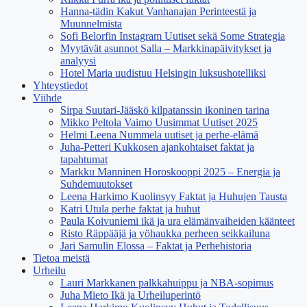
Hanna-tädin Kakut Vanhanajan Perinteestä ja
Muunnelmista
Sofi Belorfin Instagram Uutiset sekä Some Strategia
Myytävät asunnot Salla – Markkinapäivitykset ja
analyysi
Hotel Maria uudistuu Helsingin luksushotelliksi
Yhteystiedot
Viihde
Sirpa Suutari-Jääskö kilpatanssin ikoninen tarina
Mikko Peltola Vaimo Uusimmat Uutiset 2025
Helmi Leena Nummela uutiset ja perhe-elämä
Juha-Petteri Kukkosen ajankohtaiset faktat ja
tapahtumat
Markku Manninen Horoskooppi 2025 – Energia ja
Suhdemuutokset
Leena Harkimo Kuolinsyy Faktat ja Huhujen Tausta
Katri Utula perhe faktat ja huhut
Paula Koivuniemi ikä ja ura elämänvaiheiden käänteet
Risto Räppääjä ja yöhaukka perheen seikkailuna
Jari Samulin Elossa – Faktat ja Perhehistoria
Tietoa meistä
Urheilu
Lauri Markkanen palkkahuippu ja NBA-sopimus
Juha Mieto Ikä ja Urheiluperintö