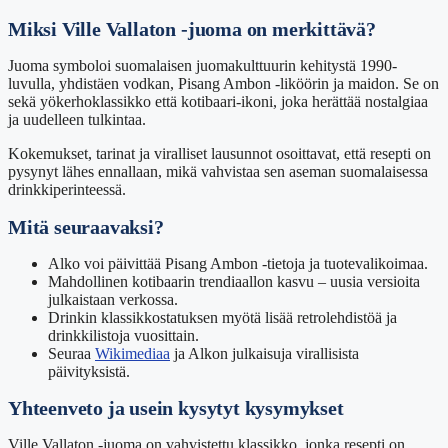
Miksi Ville Vallaton -juoma on merkittävä?
Juoma symboloi suomalaisen juomakulttuurin kehitystä 1990-
luvulla, yhdistäen vodkan, Pisang Ambon -liköörin ja maidon. Se on
sekä yökerhoklassikko että kotibaari-ikoni, joka herättää nostalgiaa
ja uudelleen tulkintaa.
Kokemukset, tarinat ja viralliset lausunnot osoittavat, että resepti on
pysynyt lähes ennallaan, mikä vahvistaa sen aseman suomalaisessa
drinkkiperinteessä.
Mitä seuraavaksi?
Alko voi päivittää Pisang Ambon -tietoja ja tuotevalikoimaa.
Mahdollinen kotibaarin trendiaallon kasvu – uusia versioita
julkaistaan verkossa.
Drinkin klassikkostatuksen myötä lisää retrolehdistöä ja
drinkkilistoja vuosittain.
Seuraa
Wikimediaa
ja Alkon julkaisuja virallisista
päivityksistä.
Yhteenveto ja usein kysytyt kysymykset
Ville Vallaton -juoma on vahvistettu klassikko, jonka resepti on