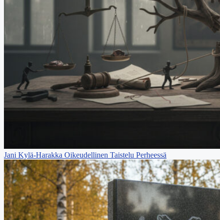
Jani Kylä-Harakka Oikeudellinen Taistelu Perheessä