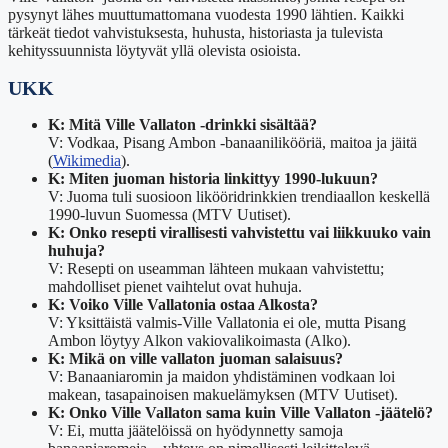
pysynyt lähes muuttumattomana vuodesta 1990 lähtien. Kaikki
tärkeät tiedot vahvistuksesta, huhusta, historiasta ja tulevista
kehityssuunnista löytyvät yllä olevista osioista.
UKK
K: Mitä Ville Vallaton -drinkki sisältää?
V: Vodkaa, Pisang Ambon -banaanilikööriä, maitoa ja jäitä
(
Wikimedia
).
K: Miten juoman historia linkittyy 1990-lukuun?
V: Juoma tuli suosioon likööridrinkkien trendiaallon keskellä
1990-luvun Suomessa (MTV Uutiset).
K: Onko resepti virallisesti vahvistettu vai liikkuuko vain
huhuja?
V: Resepti on useamman lähteen mukaan vahvistettu;
mahdolliset pienet vaihtelut ovat huhuja.
K: Voiko Ville Vallatonia ostaa Alkosta?
V: Yksittäistä valmis-Ville Vallatonia ei ole, mutta Pisang
Ambon löytyy Alkon vakiovalikoimasta (Alko).
K: Mikä on ville vallaton juoman salaisuus?
V: Banaaniaromin ja maidon yhdistäminen vodkaan loi
makean, tasapainoisen makuelämyksen (MTV Uutiset).
K: Onko Ville Vallaton sama kuin Ville Vallaton -jäätelö?
V: Ei, mutta jäätelöissä on hyödynnetty samoja