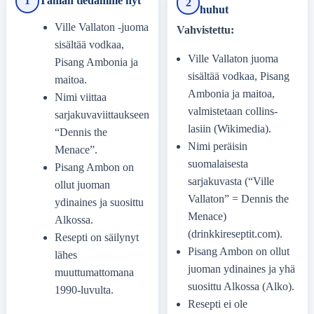
1
Tämän tiedämme nyt
2
huhut
Ville Vallaton -juoma
Vahvistettu:
sisältää vodkaa,
Ville Vallaton juoma
Pisang Ambonia ja
sisältää vodkaa, Pisang
maitoa.
Ambonia ja maitoa,
Nimi viittaa
valmistetaan collins-
sarjakuvaviittaukseen
lasiin (Wikimedia).
“Dennis the
Nimi peräisin
Menace”.
suomalaisesta
Pisang Ambon on
sarjakuvasta (“Ville
ollut juoman
Vallaton” = Dennis the
ydinaines ja suosittu
Menace)
Alkossa.
(drinkkireseptit.com).
Resepti on säilynyt
Pisang Ambon on ollut
lähes
juoman ydinaines ja yhä
muuttumattomana
suosittu Alkossa (Alko).
1990-luvulta.
Resepti ei ole