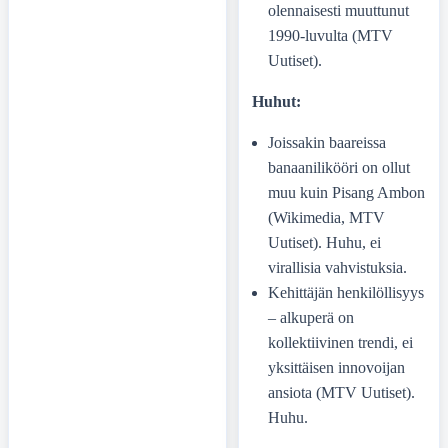
olennaisesti muuttunut
1990-luvulta (MTV
Uutiset).
Huhut:
Joissakin baareissa
banaanilikööri on ollut
muu kuin Pisang Ambon
(Wikimedia, MTV
Uutiset). Huhu, ei
virallisia vahvistuksia.
Kehittäjän henkilöllisyys
– alkuperä on
kollektiivinen trendi, ei
yksittäisen innovoijan
ansiota (MTV Uutiset).
Huhu.