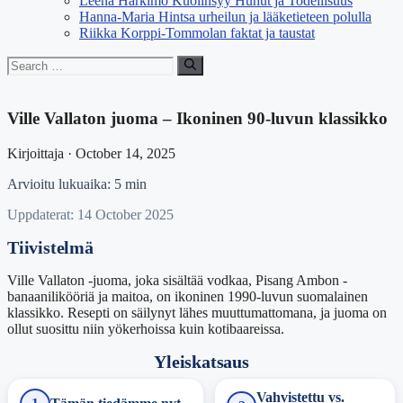
Leena Harkimo Kuolinsyy Huhut ja Todellisuus
Hanna-Maria Hintsa urheilun ja lääketieteen polulla
Riikka Korppi-Tommolan faktat ja taustat
Search
for:
Ville Vallaton juoma – Ikoninen 90-luvun klassikko
Kirjoittaja · October 14, 2025
Arvioitu lukuaika: 5 min
Uppdaterat: 14 October 2025
Tiivistelmä
Ville Vallaton -juoma, joka sisältää vodkaa, Pisang Ambon -
banaanilikööriä ja maitoa, on ikoninen 1990-luvun suomalainen
klassikko. Resepti on säilynyt lähes muuttumattomana, ja juoma on
ollut suosittu niin yökerhoissa kuin kotibaareissa.
Yleiskatsaus
Vahvistettu vs.