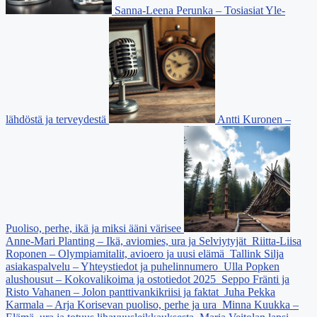
Sanna-Leena Perunka – Tosiasiat Yle-
lähdöstä ja terveydestä
Antti Kuronen –
Puoliso, perhe, ikä ja miksi ääni värisee
Anne-Mari Planting – Ikä, aviomies, ura ja Selviytyjät
Riitta-Liisa
Roponen – Olympiamitalit, avioero ja uusi elämä
Tallink Silja
asiakaspalvelu – Yhteystiedot ja puhelinnumero
Ulla Popken
alushousut – Kokovalikoima ja ostotiedot 2025
Seppo Fränti ja
Risto Vahanen – Jolon panttivankikriisi ja faktat
Juha Pekka
Karmala – Arja Korisevan puoliso, perhe ja ura
Minna Kuukka –