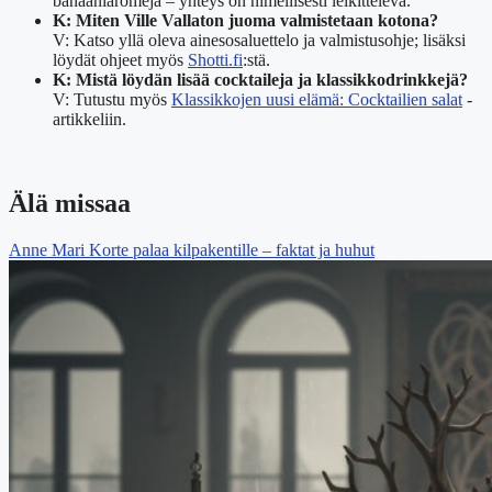
banaaniaromeja – yhteys on nimellisesti leikittelevä.
K: Miten Ville Vallaton juoma valmistetaan kotona?
V: Katso yllä oleva ainesosaluettelo ja valmistusohje; lisäksi
löydät ohjeet myös
Shotti.fi
:stä.
K: Mistä löydän lisää cocktaileja ja klassikkodrinkkejä?
V: Tutustu myös
Klassikkojen uusi elämä: Cocktailien salat
-
artikkeliin.
Älä missaa
Anne Mari Korte palaa kilpakentille – faktat ja huhut