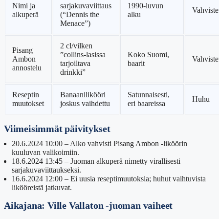
Nimi ja
sarjakuvaviittaus
1990-luvun
Vahviste
alkuperä
(“Dennis the
alku
Menace”)
2 cl/vilken
Pisang
”collins-lasissa
Koko Suomi,
Ambon
Vahviste
tarjoiltava
baarit
annostelu
drinkki”
Reseptin
Banaanilikööri
Satunnaisesti,
Huhu
muutokset
joskus vaihdettu
eri baareissa
Viimeisimmät päivitykset
20.6.2024 10:00
– Alko vahvisti Pisang Ambon -liköörin
kuuluvan valikoimiin.
18.6.2024 13:45
– Juoman alkuperä nimetty virallisesti
sarjakuvaviittaukseksi.
16.6.2024 12:00
– Ei uusia reseptimuutoksia; huhut vaihtuvista
likööreistä jatkuvat.
Aikajana: Ville Vallaton -juoman vaiheet