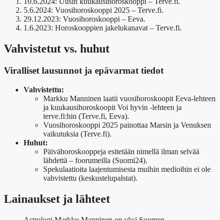
10.6.2024
: Uusin kuukausihoroskooppi – Terve.fi.
5.6.2024
: Vuosihoroskooppi 2025 – Terve.fi.
29.12.2023
: Vuosihoroskooppi – Eeva.
1.6.2023
: Horoskooppien jakelukanavat – Terve.fi.
Vahvistetut vs. huhut
Viralliset lausunnot ja epävarmat tiedot
Vahvistettu:
Markku Manninen laatii vuosihoroskoopit Eeva-lehteen
ja kuukausihoroskoopit Voi hyvin -lehteen ja
terve.fi:hin (Terve.fi, Eeva).
Vuosihoroskooppi 2025 painottaa Marsin ja Venuksen
vaikutuksia (Terve.fi).
Huhut:
Päivähoroskooppeja esitetään nimellä ilman selvää
lähdettä – foorumeilla (Suomi24).
Spekulaatioita laajentumisesta muihin medioihin ei ole
vahvistettu (keskustelupalstat).
Lainaukset ja lähteet
Astrologi Markku Manninen on yksi Suomen