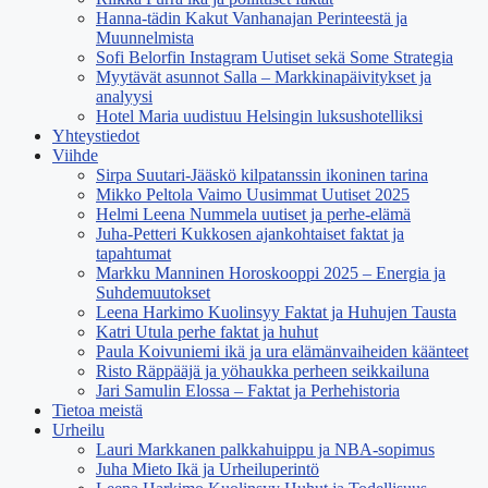
Hanna-tädin Kakut Vanhanajan Perinteestä ja
Muunnelmista
Sofi Belorfin Instagram Uutiset sekä Some Strategia
Myytävät asunnot Salla – Markkinapäivitykset ja
analyysi
Hotel Maria uudistuu Helsingin luksushotelliksi
Yhteystiedot
Viihde
Sirpa Suutari-Jääskö kilpatanssin ikoninen tarina
Mikko Peltola Vaimo Uusimmat Uutiset 2025
Helmi Leena Nummela uutiset ja perhe-elämä
Juha-Petteri Kukkosen ajankohtaiset faktat ja
tapahtumat
Markku Manninen Horoskooppi 2025 – Energia ja
Suhdemuutokset
Leena Harkimo Kuolinsyy Faktat ja Huhujen Tausta
Katri Utula perhe faktat ja huhut
Paula Koivuniemi ikä ja ura elämänvaiheiden käänteet
Risto Räppääjä ja yöhaukka perheen seikkailuna
Jari Samulin Elossa – Faktat ja Perhehistoria
Tietoa meistä
Urheilu
Lauri Markkanen palkkahuippu ja NBA-sopimus
Juha Mieto Ikä ja Urheiluperintö