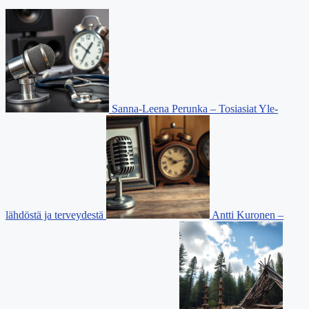
Sanna-Leena Perunka – Tosiasiat Yle-
lähdöstä ja terveydestä
Antti Kuronen –