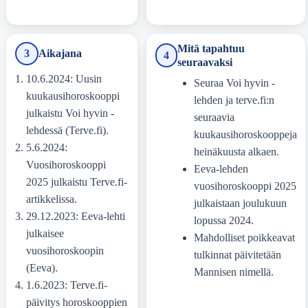
Mitä tapahtuu
3
Aikajana
4
seuraavaksi
10.6.2024
: Uusin
Seuraa Voi hyvin -
kuukausihoroskooppi
lehden ja terve.fi:n
julkaistu Voi hyvin -
seuraavia
lehdessä (Terve.fi).
kuukausihoroskooppeja
5.6.2024
:
heinäkuusta alkaen.
Vuosihoroskooppi
Eeva-lehden
2025 julkaistu Terve.fi-
vuosihoroskooppi 2025
artikkelissa.
julkaistaan joulukuun
29.12.2023
: Eeva-lehti
lopussa 2024.
julkaisee
Mahdolliset poikkeavat
vuosihoroskoopin
tulkinnat päivitetään
(Eeva).
Mannisen nimellä.
1.6.2023
: Terve.fi-
päivitys horoskooppien