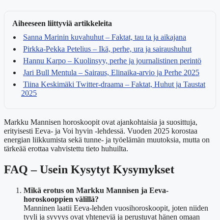
Aiheeseen liittyviä artikkeleita
Sanna Marinin kuvahuhut – Faktat, tau ta ja aikajana
Pirkka-Pekka Petelius – Ikä, perhe, ura ja sairaushuhut
Hannu Karpo – Kuolinsyy, perhe ja journalistinen perintö
Jari Bull Mentula – Sairaus, Elinaika-arvio ja Perhe 2025
Tiina Keskimäki Twitter-draama – Faktat, Huhut ja Taustat
2025
Markku Mannisen horoskoopit ovat ajankohtaisia ja suosittuja,
erityisesti Eeva- ja Voi hyvin -lehdessä. Vuoden 2025 korostaa
energian liikkumista sekä tunne- ja työelämän muutoksia, mutta on
tärkeää erottaa vahvistettu tieto huhuilta.
FAQ – Usein Kysytyt Kysymykset
Mikä erotus on Markku Mannisen ja Eeva-
horoskooppien välillä?
Manninen laatii Eeva-lehden vuosihoroskoopit, joten niiden
tyyli ja syvyys ovat yhteneviä ja perustuvat hänen omaan