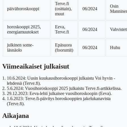
Terve.fi
Osin
päivähoroskooppi
(osittain),
06/2024
Mannine
muut
horoskooppi 2025,
Eeva,
06/2024
Vahvistet
energiamuutokset
Terve.fi
julkinen some-
Epäsuora
06/2024
Huhu
läsnäolo
(foorumit)
Viimeaikaiset julkaisut
10.6.2024
: Uusin kuukausihoroskooppi julkaistu Voi hyvin -
lehdessä (Terve.fi).
5.6.2024
: Vuosihoroskooppi 2025 julkaistu Terve.fi-artikkelissa.
29.12.2023
: Eeva-lehti julkaisee vuosihoroskoopin (Eeva).
1.6.2023
: Terve.fi-päivitys horoskooppien jakelukanavista
(Terve.fi).
Aikajana