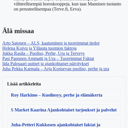
viihteellisempiä horoskooppeja, kun taas Mannisen tuotanto
on perusteellisempaa (Terve.fi, Eeva).
Älä missaa
Arto Satonen – ALS, kaatuminen ja tuoreimmat tiedot
Helena Koivu ja Ylilauta tuomion faktoja
Jukka Rasila – Puoliso, Perhe, Ura ja Terveys
Pasi Papunen Ammatti ja Ura – Tuoreimmat Faktat
Iida Palosaari uutiset ja ajankohtaiset päivitykset
Juha Pekka Karmala – Arja Korisevan puoliso, perhe ja ura
Lisää artikkeleita
Roy Harkimo – Kuolinsyy, perhe ja elämäkerta
S Market Kaarina Ajankohtaiset tarjoukset ja palvelut
Juha-Petteri Kukkosen ajankohtaiset faktat ja