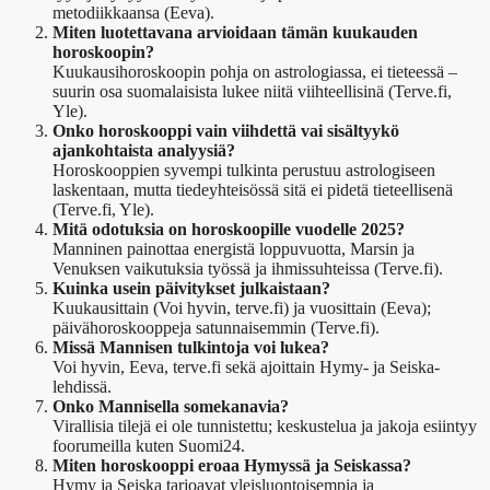
metodiikkaansa (Eeva).
Miten luotettavana arvioidaan tämän kuukauden
horoskoopin?
Kuukausihoroskoopin pohja on astrologiassa, ei tieteessä –
suurin osa suomalaisista lukee niitä viihteellisinä (Terve.fi,
Yle).
Onko horoskooppi vain viihdettä vai sisältyykö
ajankohtaista analyysiä?
Horoskooppien syvempi tulkinta perustuu astrologiseen
laskentaan, mutta tiedeyhteisössä sitä ei pidetä tieteellisenä
(Terve.fi, Yle).
Mitä odotuksia on horoskoopille vuodelle 2025?
Manninen painottaa energistä loppuvuotta, Marsin ja
Venuksen vaikutuksia työssä ja ihmissuhteissa (Terve.fi).
Kuinka usein päivitykset julkaistaan?
Kuukausittain (Voi hyvin, terve.fi) ja vuosittain (Eeva);
päivähoroskooppeja satunnaisemmin (Terve.fi).
Missä Mannisen tulkintoja voi lukea?
Voi hyvin, Eeva, terve.fi sekä ajoittain Hymy- ja Seiska-
lehdissä.
Onko Mannisella somekanavia?
Virallisia tilejä ei ole tunnistettu; keskustelua ja jakoja esiintyy
foorumeilla kuten Suomi24.
Miten horoskooppi eroaa Hymyssä ja Seiskassa?
Hymy ja Seiska tarjoavat yleisluontoisempia ja