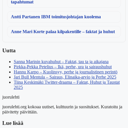
tapahtumat
Antti Partanen IBM toimitusjohtajan kuolema
Anne Mari Korte palaa kilpakentille – faktat ja huhut
Uutta
Sanna Marinin kuvahuhut – Faktat, tau ta ja aikajana
Pirkka-Pekka Petelius – Ikä, perhe, ura ja sairaushuhut
Hannu Karpo – Kuolinsyy, perhe ja journalistinen perintö
Jari Bull Mentula – Sairaus, Elinaika-arvio ja Perhe 2025
Tiina Keskimäki Twitter-draama – Faktat, Huhut ja Taustat
2025
juorulehti
juorulehti.org kokoaa uutiset, kulttuurin ja suositukset. Kuratoitu ja
päivitetty päivittäin.
Lue lisää