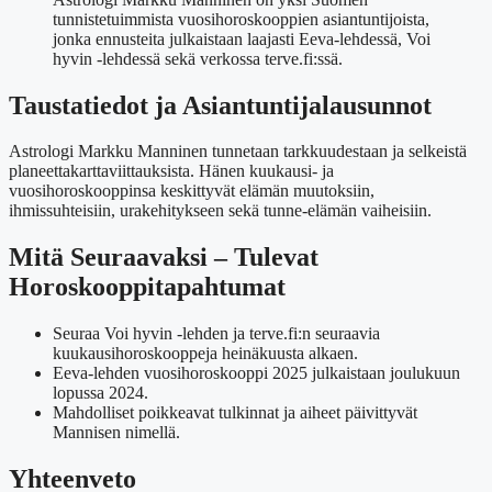
tunnistetuimmista vuosihoroskooppien asiantuntijoista,
jonka ennusteita julkaistaan laajasti Eeva-lehdessä, Voi
hyvin -lehdessä sekä verkossa terve.fi:ssä.
Taustatiedot ja Asiantuntijalausunnot
Astrologi Markku Manninen tunnetaan tarkkuudestaan ja selkeistä
planeettakarttaviittauksista. Hänen kuukausi- ja
vuosihoroskooppinsa keskittyvät elämän muutoksiin,
ihmissuhteisiin, urakehitykseen sekä tunne-elämän vaiheisiin.
Mitä Seuraavaksi – Tulevat
Horoskooppitapahtumat
Seuraa Voi hyvin -lehden ja terve.fi:n seuraavia
kuukausihoroskooppeja heinäkuusta alkaen.
Eeva-lehden vuosihoroskooppi 2025 julkaistaan joulukuun
lopussa 2024.
Mahdolliset poikkeavat tulkinnat ja aiheet päivittyvät
Mannisen nimellä.
Yhteenveto