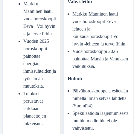
Vahvistettu:
Markku
Manninen laatii
Markku Manninen laatii
vuosihoroskoopit
vuosihoroskoopit Eeva-
Eeva-, Voi hyvin
lehteen ja
– ja terve.fi:hin.
kuukausihoroskoopit Voi
Vuoden 2025
hyvin -lehteen ja terve.fi:hin.
horoskooppi
Vuosihoroskooppi 2025
painottaa
painottaa Marsin ja Venuksen
energian,
vaikutuksia.
ihmissuhteiden ja
Huhut:
työelämän
muutoksia.
Päivähoroskooppeja esitetään
Tulokset
nimellä ilman selvää lähdettä
perustuvat
(Suomi24).
tarkkaan
Spekulaatioita laajentumisesta
planeettojen
muihin medioihin ei ole
liikkeisiin.
vahvistettu.