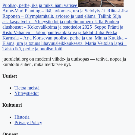
Puoliso, perhe, ikä ja miksi ääni värisee
Anne-Mari Planting – Ikä, aviomies, ura ja Selviytyjät
Riitta-Liisa
Roponen – Olympiamitalit, avioero ja uusi elämä
Tallink Silja
asiakaspalvelu – Yhteystiedot ja puhelinnumero
Ulla Popken
alushousut – Kokovalikoima ja ostotiedot 2025
Seppo Fränti ja
Risto Vahanen – Jolon panttivankikriisi ja faktat
Juha Pekka
Karmala – Arja Korisevan puoliso, perhe ja ura
Minna Kuukka –
Elämä, ura ja totuus lihavuusleikkauksesta
Maria Veitolan lapsi –
Taisto ikä, perhe ja puoliso Jotti
juorulehti.org on moderni viihde- ja uutisopas — terävä, nopea ja
kuratoitu siihen, mikä merkitsee nyt.
Uutiset
Tietoa meistä
Yhteystiedot
Kulttuuri
Historia
Privacy Policy
Oppaat