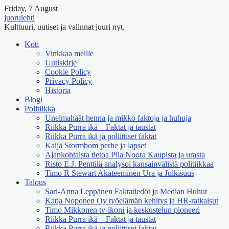
Friday, 7 August
juorulehti
Kulttuuri, uutiset ja valinnat juuri nyt.
Koti
Vinkkaa meille
Uutiskirje
Cookie Policy
Privacy Policy
Historia
Blogi
Politiikka
Unelmahäät henna ja mikko faktoja ja huhuja
Riikka Purra ikä – Faktat ja taustat
Riikka Purra ikä ja poliittiset faktat
Kaija Stormbom perhe ja lapset
Ajankohtaista tietoa Piia Noora Kaupista ja urasta
Risto E.J. Penttilä analysoi kansainvälistä politiikkaa
Timo R Stewart Akateeminen Ura ja Julkisuus
Talous
Sari-Anna Leppänen Faktatiedot ja Median Huhut
Katja Noponen Oy työelämän kehitys ja HR-ratkaisut
Timo Mikkonen tv-ikoni ja keskustelun pioneeri
Riikka Purra ikä – Faktat ja taustat
Riikka Purra ikä ja poliittiset faktat