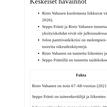
Keskeiset havainnot
Risto Vahasen kuolemasta liikkuvat väit
2026).
Seppo Fränti ja Risto Vahanen tunneta
yksityiskohdat eivät ole julkisuudessa
Jolon panttivankikriisi on molempien 
tuoreita oikeudenkäyntejä.
Risto Vahanen on tunnettu liikemies j
Seppo Fräntillä on tunnettu taidekoko
Fakta
Risto Vahanen on noin 67–68-vuotias (2021
Seppo Fränti on taiteenkeräilijä ja liikemies