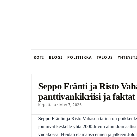
KOTI
BLOGI
POLITIIKKA
TALOUS
YHTEYST
Seppo Fränti ja Risto Vah
panttivankikriisi ja faktat
Kirjoittaja · May 7, 2026
Seppo Fräntin ja Risto Vahasen tarina on poikkeuksellinen: kaksi suomalaista miestä, jotka
joutuivat keskelle yhtä 2000-luvun alun dramaattisim
viidakossa. Heidän elämänsä ennen ja jälkeen Jolon