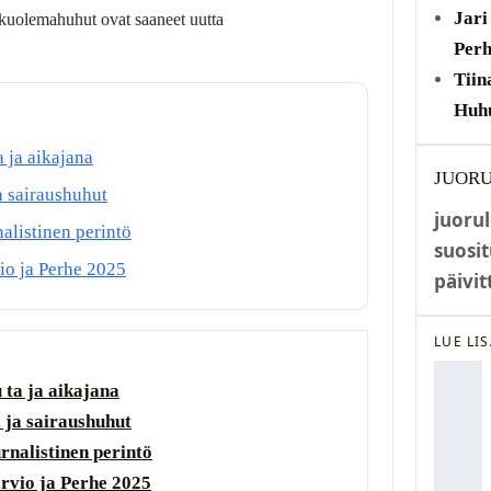
Jari
t kuolemahuhut ovat saaneet uutta
Perh
Tiin
Huhu
 ja aikajana
JUORU
a sairaushuhut
juorul
alistinen perintö
suosit
vio ja Perhe 2025
päivit
LUE LI
 ta ja aikajana
a ja sairaushuhut
rnalistinen perintö
arvio ja Perhe 2025