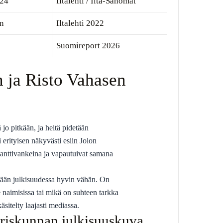
024
Iltalehti / Ilta-Sanomat
en
Iltalehti 2022
Suomireport 2026
 ja Risto Vahasen
jo pitkään, ja heitä pidetään
erityisen näkyvästi esiin Jolon
panttivankeina ja vapautuivat samana
etään julkisuudessa hyvin vähän. On
 naimisissa tai mikä on suhteen tarkka
äsitelty laajasti mediassa.
ariskunnan julkisuuskuva