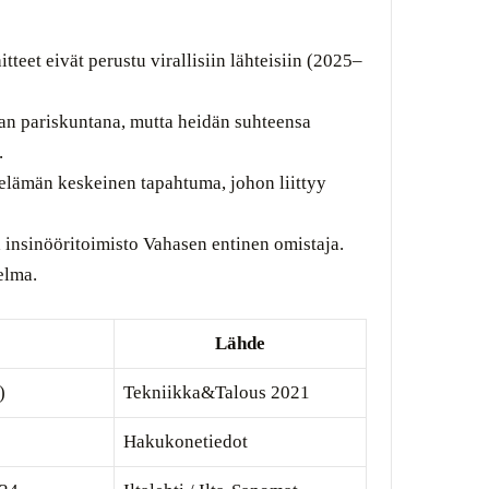
teet eivät perustu virallisiin lähteisiin (2025–
an pariskuntana, mutta heidän suhteensa
.
elämän keskeinen tapahtuma, johon liittyy
a insinööritoimisto Vahasen entinen omistaja.
elma.
Lähde
)
Tekniikka&Talous 2021
Hakukonetiedot