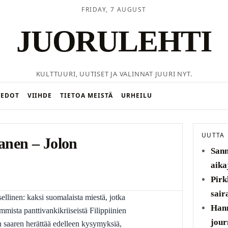
FRIDAY, 7 AUGUST
JUORULEHTI
KULTTUURI, UUTISET JA VALINNAT JUURI NYT.
IEDOT
VIIHDE
TIETOA MEISTÄ
URHEILU
UUTTA
anen – Jolon
Sann
aika
Pirk
sair
Hann
mista panttivankikriiseistä Filippiinien
jour
 saaren herättää edelleen kysymyksiä,