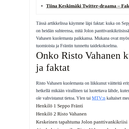
Tiina Keskimäki Twitter-draama – Fakt
Tässä artikkelissa käymme läpi faktat: kuka on Se
on heidän suhteensa, mitä Jolon panttivankikriisissä 
Vahasen kuolemasta paikkansa. Mukana ovat myös 
tuomioista ja Fräntin tunnettu taidekokoelma.
Onko Risto Vahanen ku
ja faktat
Risto Vahasen kuolemasta on liikkunut väitteitä eri
hetkellä mikään virallinen tai luotettava lähde, kute
ole vahvistanut tietoa. Ylen tai
MTV:n
kaltaiset med
Henkilö 1
Seppo Fränti
Henkilö 2
Risto Vahanen
Keskeinen tapahtuma
Jolon panttivankikriisi