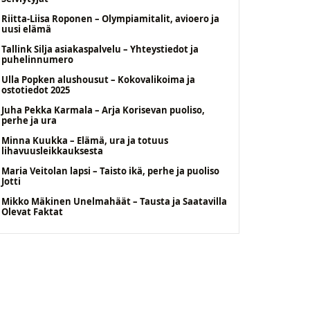
Riitta-Liisa Roponen – Olympiamitalit, avioero ja
uusi elämä
Tallink Silja asiakaspalvelu – Yhteystiedot ja
puhelinnumero
Ulla Popken alushousut – Kokovalikoima ja
ostotiedot 2025
Juha Pekka Karmala – Arja Korisevan puoliso,
perhe ja ura
Minna Kuukka – Elämä, ura ja totuus
lihavuusleikkauksesta
Maria Veitolan lapsi – Taisto ikä, perhe ja puoliso
Jotti
Mikko Mäkinen Unelmahäät – Tausta ja Saatavilla
Olevat Faktat