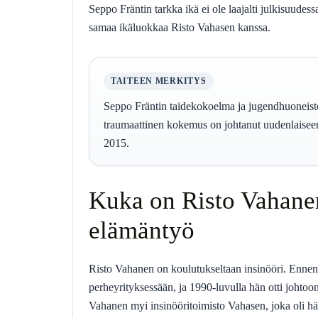
Seppo Fräntin tarkka ikä ei ole laajalti julkisuudes
samaa ikäluokkaa Risto Vahasen kanssa.
TAITEEN MERKITYS
Seppo Fräntin taidekokoelma ja jugendhuoneisto
traumaattinen kokemus on johtanut uudenlaisee
2015.
Kuka on Risto Vahanen
elämäntyö
Risto Vahanen on koulutukseltaan insinööri. Ennen 
perheyrityksessään, ja 1990-luvulla hän otti johto
Vahanen myi insinööritoimisto Vahasen, joka oli 