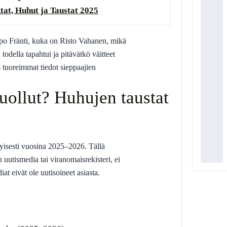
at, Huhut ja Taustat 2025
ppo Fränti, kuka on Risto Vahanen, mikä
todella tapahtui ja pitävätkö väitteet
tuoreimmat tiedot sieppaajien
ollut? Huhujen taustat
tyisesti vuosina 2025–2026. Tällä
n uutismedia tai viranomaisrekisteri, ei
iat eivät ole uutisoineet asiasta.