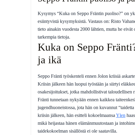
Kysymys “Kuka on Seppo Fräntin puoliso?” on yks
esiintyvistä kysymyksistä. Vastaus on: Risto Vahan
tieto ainakin vuodesta 2000 lähtien, mutta he eivät ol
tarkempia tietoja.
Kuka on Seppo Fränti
ja ikä
Seppo Fränti työskenteli ennen Jolon kriisiä askart
Kriisin jälkeen hän luopui työstään ja siirtyi eläkkeel
osakesijoitukset, jotka mahdollistivat taloudellise
Fränti tunnetaan nykyään ennen kaikkea taiteenkerä
jugendhuoneistossa, jota hän on kuvannut “taidett
kriisin jälkeen, hän esitteli kokoelmaansa
Ylen
haast
mikä heijastaa hänen elämänmuutostaan ja intohimoa
taidekokoelman sisällöstä ei ole saatavilla.