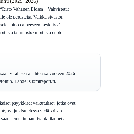
uuhu (2025–2026)
a “Risto Vahanen Elossa – Vahvistetut
ille ole perusteita. Vaikka sivuston
aiseksi ainoa aiheeseen keskittyvä
itusta tai muistokirjoitusta ei ole
sään virallisessa lähteessä vuoteen 2026
toihin. Lähde: suomireport.fi.
ikaiset psyykkiset vaikutukset, jotka ovat
ntynyt julkisuudessa vielä kriisin
saan Jemenin panttivankitilannetta