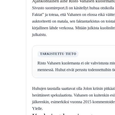
Ajankohtainen aihe
Risto Vahasen kuolemah
Sivusto suomireport.fi on käsitellyt huhua otsikoll
Faktat” ja toteaa, että Vahanen on elossa eikä väitte
auktoriteetti on matala, sen faktantarkistus on toist
kirjallinen lähde verkossa. Mitään julkista kuolinilmo
julkaistu.
TARKISTETTU TIETO
Risto Vahasen kuolemasta ei ole vahvistusta mis
mennessä. Huhut eivät perustu todennettuihin tie
Huhujen taustalla saattavat olla Jolon kriisin pitkäa
herättäneet spekulaatiota. Vahanen on kuitenkin esii
jälkeenkin, esimerkiksi vuonna 2015 kommentoides
Ylelle.