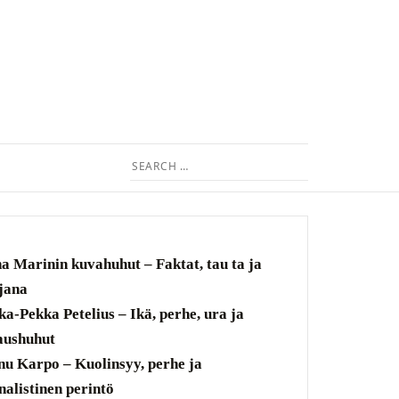
Search
for:
a Marinin kuvahuhut – Faktat, tau ta ja
jana
ka-Pekka Petelius – Ikä, perhe, ura ja
aushuhut
u Karpo – Kuolinsyy, perhe ja
nalistinen perintö