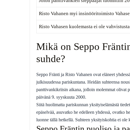
Jolon panttivankien sieppaajat tuomittiin 2
Risto Vahanen myi insinööritoimisto Vahas
Risto Vahasen kuolemasta ei ole vahvistusta
Mikä on Seppo Fräntin
suhde?
Seppo Fränti ja Risto Vahanen ovat eläneet yhdessä 
julkisuudessa pariskuntana. Heidän suhteensa nousi 
panttivankikriisin aikana, jolloin molemmat olivat 
päivänä 9. syyskuuta 2000.
Siitä huolimatta pariskunnan yksityiselämästä tied
epäselvää, asuvatko he edelleen yhdessä, ovatko he
luonne tällä hetkellä. Suhteen yksityiskohtia ei ole k
Seppo Fräntin puoliso ja p