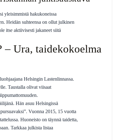
i yleisimmistä hakukoneissa
en. Heidän suhteensa on ollut julkinen
e itse aktiivisesti jakaneet siitä
? – Ura, taidekokoelma
eluohjaajana Helsingin Lastenlinnassa.
le. Taustalla olivat viisaat
n riippumattomuuden.
ilijänä. Hän asuu Helsingissä
a pursuavaksi”. Vuonna 2015, 15 vuotta
attelussa. Huoneisto on täynnä taidetta,
an. Tarkkaa julkista listaa