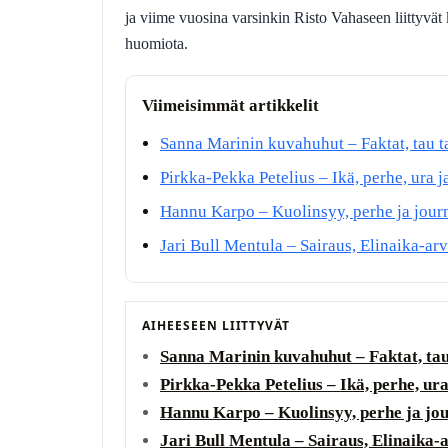
ja viime vuosina varsinkin Risto Vahaseen liittyvä
huomiota.
Viimeisimmät artikkelit
Sanna Marinin kuvahuhut – Faktat, tau ta
Pirkka-Pekka Petelius – Ikä, perhe, ura j
Hannu Karpo – Kuolinsyy, perhe ja journ
Jari Bull Mentula – Sairaus, Elinaika-ar
AIHEESEEN LIITTYVÄT
Sanna Marinin kuvahuhut – Faktat, tau
Pirkka-Pekka Petelius – Ikä, perhe, ur
Hannu Karpo – Kuolinsyy, perhe ja jou
Jari Bull Mentula – Sairaus, Elinaika-