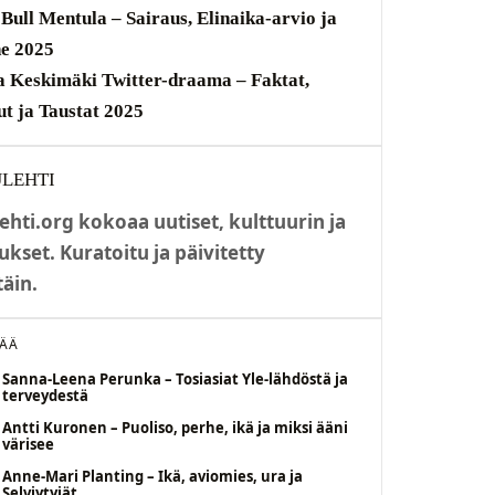
 Bull Mentula – Sairaus, Elinaika-arvio ja
e 2025
a Keskimäki Twitter-draama – Faktat,
t ja Taustat 2025
LEHTI
ehti.org kokoaa uutiset, kulttuurin ja
ukset. Kuratoitu ja päivitetty
täin.
SÄÄ
Sanna-Leena Perunka – Tosiasiat Yle-lähdöstä ja
terveydestä
Antti Kuronen – Puoliso, perhe, ikä ja miksi ääni
värisee
Anne-Mari Planting – Ikä, aviomies, ura ja
Selviytyjät