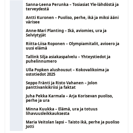
Sanna-Leena Perunka – Tosiasiat Yle-lähdöstä ja
terveydestä
Antti Kuronen – Puoliso, perhe, ikä ja miksi ääni
värisee
Anne-Mari Planting – Ikä, aviomies, ura ja
Selviytyjät
Riitta-Liisa Roponen – Olympiamitalit, avioero ja
uusi elämä
Tallink Silja asiakaspalvelu – Yhteystiedot ja
puhelinnumero
Ulla Popken alushousut – Kokovalikoima ja
ostotiedot 2025
Seppo Fränti ja Risto Vahanen – Jolon
panttivankikriisi ja faktat
Juha Pekka Karmala – Arja Korisevan puoliso,
perhe ja ura
Minna Kuukka – Elämä, ura ja totuus
lihavuusleikkauksesta
Maria Veitolan lapsi – Taisto ikä, perhe ja puoliso
Jotti