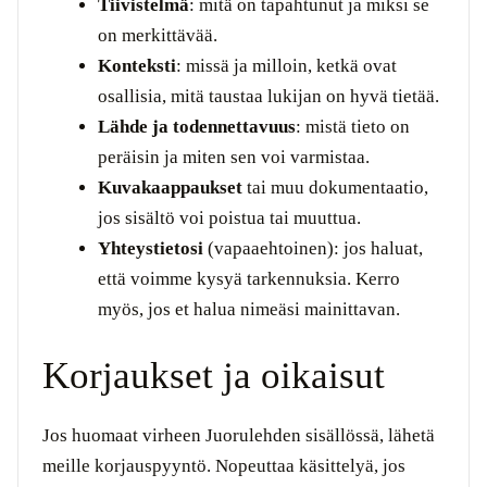
Tiivistelmä
: mitä on tapahtunut ja miksi se
on merkittävää.
Konteksti
: missä ja milloin, ketkä ovat
osallisia, mitä taustaa lukijan on hyvä tietää.
Lähde ja todennettavuus
: mistä tieto on
peräisin ja miten sen voi varmistaa.
Kuvakaappaukset
tai muu dokumentaatio,
jos sisältö voi poistua tai muuttua.
Yhteystietosi
(vapaaehtoinen): jos haluat,
että voimme kysyä tarkennuksia. Kerro
myös, jos et halua nimeäsi mainittavan.
Korjaukset ja oikaisut
Jos huomaat virheen Juorulehden sisällössä, lähetä
meille korjauspyyntö. Nopeuttaa käsittelyä, jos