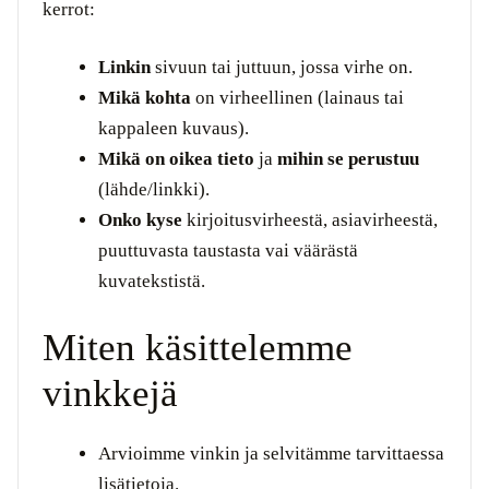
kerrot:
Linkin
sivuun tai juttuun, jossa virhe on.
Mikä kohta
on virheellinen (lainaus tai
kappaleen kuvaus).
Mikä on oikea tieto
ja
mihin se perustuu
(lähde/linkki).
Onko kyse
kirjoitusvirheestä, asiavirheestä,
puuttuvasta taustasta vai väärästä
kuvatekstistä.
Miten käsittelemme
vinkkejä
Arvioimme vinkin ja selvitämme tarvittaessa
lisätietoja.