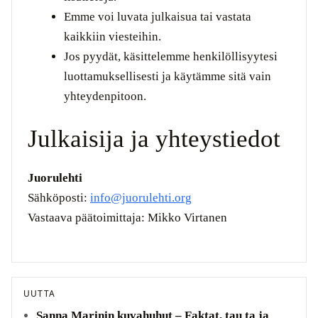
Emme voi luvata julkaisua tai vastata
kaikkiin viesteihin.
Jos pyydät, käsittelemme henkilöllisyytesi
luottamuksellisesti ja käytämme sitä vain
yhteydenpitoon.
Julkaisija ja yhteystiedot
Juorulehti
Sähköposti:
info@juorulehti.org
Vastaava päätoimittaja: Mikko Virtanen
UUTTA
Sanna Marinin kuvahuhut – Faktat, tau ta ja