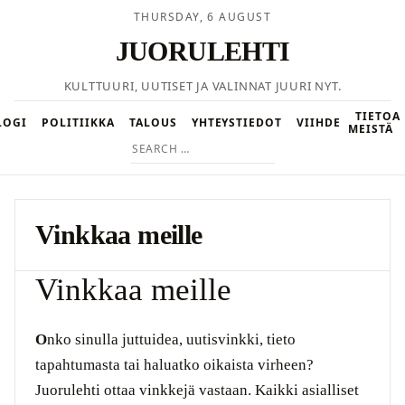
THURSDAY, 6 AUGUST
JUORULEHTI
KULTTUURI, UUTISET JA VALINNAT JUURI NYT.
TIETOA
LOGI
POLITIIKKA
TALOUS
YHTEYSTIEDOT
VIIHDE
MEISTÄ
Search
for:
Vinkkaa meille
Vinkkaa meille
Onko sinulla juttuidea, uutisvinkki, tieto
tapahtumasta tai haluatko oikaista virheen?
Juorulehti ottaa vinkkejä vastaan. Kaikki asialliset