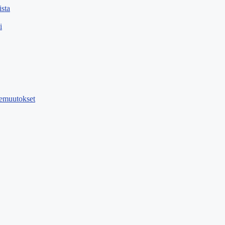
sta
i
emuutokset