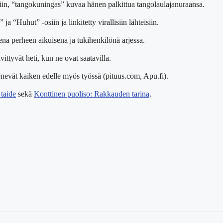
liin, “tangokuningas” kuvaa hänen palkittua tangolaulajanuraansa.
?
ja “Huhut” -osiin ja linkitetty virallisiin lähteisiin.
sena perheen aikuisena ja tukihenkilönä arjessa.
vittyvät heti, kun ne ovat saatavilla.
menevät kaiken edelle myös työssä (pituus.com, Apu.fi).
taide
sekä
Konttinen puoliso: Rakkauden tarina
.