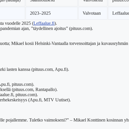
2023–2025
Valvotaan
Leffaalue
sta vuodelle 2025 (
Leffaalue.fi
).
pandemian ajan, ”täydellinen ajoitus” (pituus.com).
otta; Mikael kosii Helsinki-Vantaalla torvensoittajan ja kuvausryhmän
ki lasten kanssa (pituus.com, Apu.fi).
Apu.fi, pituus.com).
yksellä (pituus.com, Rantapallo).
alue.fi, pituus.com).
perhekeskeisyys (Apu.fi, MTV Uutiset).
delle pojallemme. Tuletko vaimokseni?” – Mikael Konttinen kosinnan yh