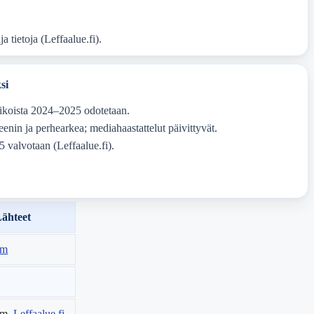
a tietoja (Leffaalue.fi).
si
keikoista 2024–2025 odotetaan.
eenin ja perhearkea; mediahaastattelut päivittyvät.
 valvotaan (Leffaalue.fi).
ähteet
om
om,
Leffaalue.fi