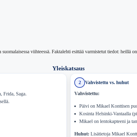
uomalaisessa viihteessä. Faktalehti esittää varmistetut tiedot: heillä on
Yleiskatsaus
2
Vahvistettu vs. huhut
Vahvistettu:
n, Frida, Saga.
ellä.
Päivi on Mikael Konttisen puo
Kosinta Helsinki-Vantaalla (p
Mikael on lentokapteeni ja t
Huhut:
Lisätietoja Mikael Kontti