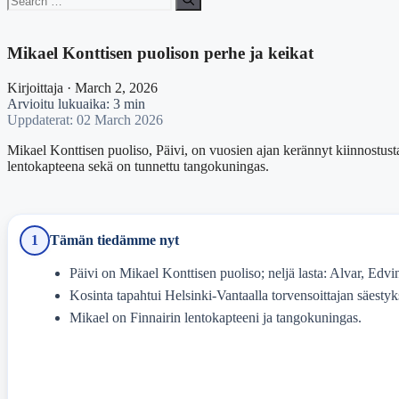
for:
Mikael Konttisen puolison perhe ja keikat
Kirjoittaja · March 2, 2026
Arvioitu lukuaika: 3 min
Uppdaterat: 02 March 2026
Mikael Konttisen puoliso, Päivi, on vuosien ajan kerännyt kiinnostusta s
lentokapteena sekä on tunnettu tangokuningas.
1
Tämän tiedämme nyt
Päivi on Mikael Konttisen puoliso; neljä lasta: Alvar, Edvi
Kosinta tapahtui Helsinki-Vantaalla torvensoittajan säestyks
Mikael on Finnairin lentokapteeni ja tangokuningas.