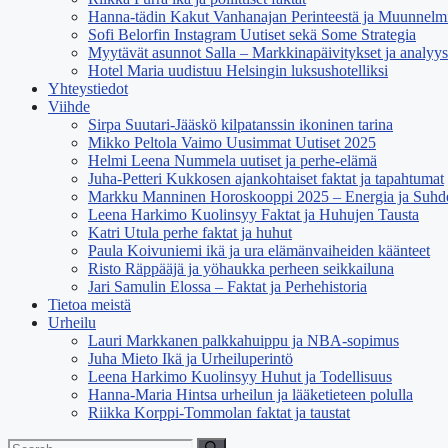
Hanna-tädin Kakut Vanhanajan Perinteestä ja Muunnelmi
Sofi Belorfin Instagram Uutiset sekä Some Strategia
Myytävät asunnot Salla – Markkinapäivitykset ja analyys
Hotel Maria uudistuu Helsingin luksushotelliksi
Yhteystiedot
Viihde
Sirpa Suutari-Jääskö kilpatanssin ikoninen tarina
Mikko Peltola Vaimo Uusimmat Uutiset 2025
Helmi Leena Nummela uutiset ja perhe-elämä
Juha-Petteri Kukkosen ajankohtaiset faktat ja tapahtumat
Markku Manninen Horoskooppi 2025 – Energia ja Suhd
Leena Harkimo Kuolinsyy Faktat ja Huhujen Tausta
Katri Utula perhe faktat ja huhut
Paula Koivuniemi ikä ja ura elämänvaiheiden käänteet
Risto Räppääjä ja yöhaukka perheen seikkailuna
Jari Samulin Elossa – Faktat ja Perhehistoria
Tietoa meistä
Urheilu
Lauri Markkanen palkkahuippu ja NBA-sopimus
Juha Mieto Ikä ja Urheiluperintö
Leena Harkimo Kuolinsyy Huhut ja Todellisuus
Hanna-Maria Hintsa urheilun ja lääketieteen polulla
Riikka Korppi-Tommolan faktat ja taustat
Search