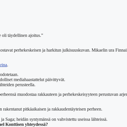
li täydellinen ajoitus.”
ostavat perhekeskeisen ja harkitun julkisuuskuvan. Mikaelin ura Finnai
rina
.
 odotetaan.
lliset mediahaastattelut päivittyvät.
ähteiden perusteella.
erheensä muodostaa rakkauteen ja perhekeskeisyyteen perustuvan arjen, 
n rakentanut pitkäaikaisen ja rakkaudentäyteisen perheen.
da ja Saga; heidän syntymänsä on vahvistettu useissa lähteissä.
ael Konttisen yhteydessä?