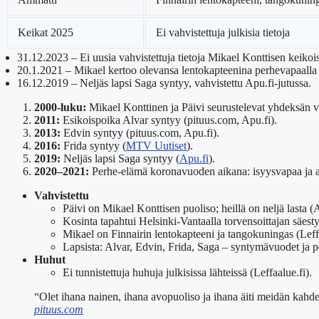
Keikat 2025
Ei vahvistettuja julkisia tietoja
31.12.2023
– Ei uusia vahvistettuja tietoja Mikael Konttisen keikoi
20.1.2021
– Mikael kertoo olevansa lentokapteenina perhevapaalla 
16.12.2019
– Neljäs lapsi Saga syntyy, vahvistettu Apu.fi-jutussa.
2000-luku:
Mikael Konttinen ja Päivi seurustelevat yhdeksän vu
2011:
Esikoispoika Alvar syntyy (pituus.com, Apu.fi).
2013:
Edvin syntyy (pituus.com, Apu.fi).
2016:
Frida syntyy (
MTV Uutiset
).
2019:
Neljäs lapsi Saga syntyy (
Apu.fi
).
2020–2021:
Perhe-elämä koronavuoden aikana: isyysvapaa ja ar
Vahvistettu
Päivi on Mikael Konttisen puoliso; heillä on neljä lasta (
Kosinta tapahtui Helsinki-Vantaalla torvensoittajan säest
Mikael on Finnairin lentokapteeni ja tangokuningas (Leffa
Lapsista: Alvar, Edvin, Frida, Saga – syntymävuodet ja 
Huhut
Ei tunnistettuja huhuja julkisissa lähteissä (Leffaalue.fi).
“Olet ihana nainen, ihana avopuoliso ja ihana äiti meidän kah
pituus.com