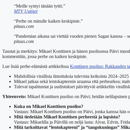
“Meille syntyi tänään tyttö.”
MTV Uutiset
“Perhe on minulle kaiken keskipiste.”
pituus.com
“Pandemian aikana sai viettää vuoden pienen Sagan kanssa – se o
pituus.com
Taustat ja merkitys: Mikael Konttinen ja hänen puolisonsa Päivi muod
kommenttiin, jossa perhe on kaiken keskipiste.
Lue lisää perhe-elämästä artikkelissa
Konttinen puoliso: Rakkauden ta
Mahdollisia virallisia ilmoituksia tulevista keikoista 2024–2025
Mikael jatkaa sekä lentokapteenin uraansa että perhearkea; mahdo
Tulevat tapahtumat ja uudistukset päivittyvät artikkeliin virallisl
Yhteenveto:
Mikael Konttisen puoliso on Päivi; heidän nelilapsinen p
Kuka on Mikael Konttisen puoliso?
Vastaus: Mikael Konttisen puoliso on Päivi, jonka kanssa hän o
Mitä tiedetään Mikael Konttisen perheestä ja lapsista?
Vastaus: Mikaelilla ja Päivillä on neljä lasta: Alvar, Edvin, Fri
Mitä tarkoittavat “lentokapteeni” ja “tangokuningas” Mik