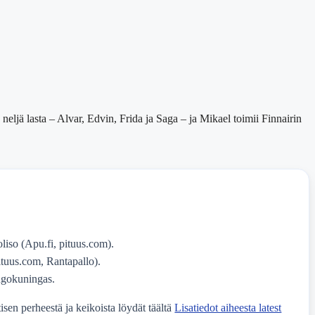
 neljä lasta – Alvar, Edvin, Frida ja Saga – ja Mikael toimii Finnairin
liso (Apu.fi, pituus.com).
ituus.com, Rantapallo).
angokuningas.
sen perheestä ja keikoista löydät täältä
Lisatiedot aiheesta latest