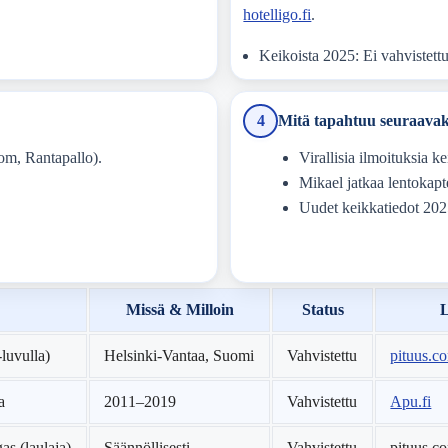
hotelligo.fi
.
Keikoista 2025: Ei vahvistettuj
4
Mitä tapahtuu seuraavak
com, Rantapallo).
Virallisia ilmoituksia 
Mikael jatkaa lentokapt
Uudet keikkatiedot 2025
Missä & Milloin
Status
L
-luvulla)
Helsinki-Vantaa, Suomi
Vahvistettu
pituus.c
a
2011–2019
Vahvistettu
Apu.fi
as (laulaja)
Säännöllisesti
Vahvistettu
pituus.c