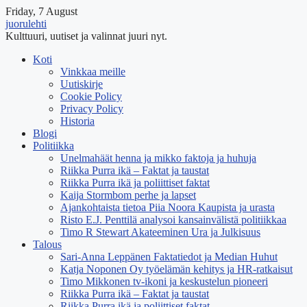
Friday, 7 August
juorulehti
Kulttuuri, uutiset ja valinnat juuri nyt.
Koti
Vinkkaa meille
Uutiskirje
Cookie Policy
Privacy Policy
Historia
Blogi
Politiikka
Unelmahäät henna ja mikko faktoja ja huhuja
Riikka Purra ikä – Faktat ja taustat
Riikka Purra ikä ja poliittiset faktat
Kaija Stormbom perhe ja lapset
Ajankohtaista tietoa Piia Noora Kaupista ja urasta
Risto E.J. Penttilä analysoi kansainvälistä politiikkaa
Timo R Stewart Akateeminen Ura ja Julkisuus
Talous
Sari-Anna Leppänen Faktatiedot ja Median Huhut
Katja Noponen Oy työelämän kehitys ja HR-ratkaisut
Timo Mikkonen tv-ikoni ja keskustelun pioneeri
Riikka Purra ikä – Faktat ja taustat
Riikka Purra ikä ja poliittiset faktat