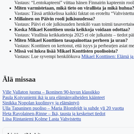
Vastaus: “Lentokapteeni” viittaa hänen Finnairin kapteenin roo
Miten varmistetaan, mikä tieto on virallista ja mikä huhua
Vastaus: Tässä artikkelissa kaikki faktat on eroteltu “Vahvistettu” 
Millainen on Päivin rooli julkisuudessa?
Vastaus: Päivi ei ole julkisuuden henkilö vaan toimii tasavertai
Koska Mikael Konttisen uusia keikkoja voidaan odottaa?
Vastaus: Virallisia keikkatietoja 2025 ei ole julkaistu – tiedot päi
Miten Mikael Konttinen tasapainottaa perheen ja uran?
Vastaus: Konttinen on kertonut, että isyys ja perhearjen asiat 
Missä voi lukea lisää Mikael Konttisten puolisoista?
Vastaus: Lue syvempi henkilökuva
Mikael Konttinen: Elämä ja 
Älä missaa
Ville Vallaton juoma – Ikoninen 90-luvun klassikko
Paula Koivuniemi ikä ja ura elämänvaiheiden käänteet
Sinikka Nopolan kuolinsyy ja elämäntyö
Ulla Tapaninen puoliso – Maria Blomfeldt ja suhde yli 20 vuotta
Heta Ravolainen-Rinne – Ikä, tausta ja keskeiset tiedot
Liisa Rintaniemi Kolme Lasta Vahvistettu