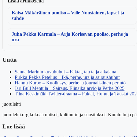
Lisää artikkeleita
Kaisa Mäkäräinen puoliso – Ville Nousiainen, lapset ja
suhde
Juha Pekka Karmala – Arja Korisevan puoliso, perhe ja
ura
Uutta
Sanna Marinin kuvahuhut – Faktat, tau ta ja aikajana
Pirkka-Pekka Petelius – Ikä, perhe, ura ja sairaushuhut
Hannu Karpo – Kuolinsyy, perhe ja journalistinen perintö
Jari Bull Mentula – Sairaus, Elinaika-arvio ja Perhe 2025
Tiina Keskimäki Twitter-draama – Faktat, Huhut ja Taustat 20
juorulehti
juorulehti.org kokoaa uutiset, kulttuurin ja suositukset. Kuratoitu ja päi
Lue lisää