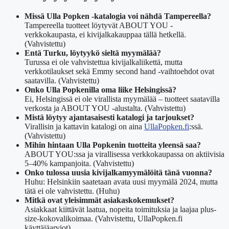
Missä Ulla Popken -katalogia voi nähdä Tampereella?
Tampereella tuotteet löytyvät ABOUT YOU -
verkkokaupasta, ei kivijalkakauppaa tällä hetkellä.
(Vahvistettu)
Entä Turku, löytyykö sieltä myymälää?
Turussa ei ole vahvistettua kivijalkaliikettä, mutta
verkkotilaukset sekä Emmy second hand -vaihtoehdot ovat
saatavilla.
(Vahvistettu)
Onko Ulla Popkenilla oma liike Helsingissä?
Ei, Helsingissä ei ole virallista myymälää – tuotteet saatavilla
verkosta ja ABOUT YOU -alustalta.
(Vahvistettu)
Mistä löytyy ajantasaisesti katalogi ja tarjoukset?
Virallisin ja kattavin katalogi on aina
UllaPopken.fi
:ssä.
(Vahvistettu)
Mihin hintaan Ulla Popkenin tuotteita yleensä saa?
ABOUT YOU:ssa ja virallisessa verkkokaupassa on aktiivisia
5–40% kampanjoita.
(Vahvistettu)
Onko tulossa uusia kivijalkamyymälöitä tänä vuonna?
Huhu: Helsinkiin saatetaan avata uusi myymälä 2024, mutta
tätä ei ole vahvistettu.
(Huhu)
Mitkä ovat yleisimmät asiakaskokemukset?
Asiakkaat kiittävät laatua, nopeita toimituksia ja laajaa plus-
size-kokovalikoimaa.
(Vahvistettu, UllaPopken.fi
käyttäjäarviot)