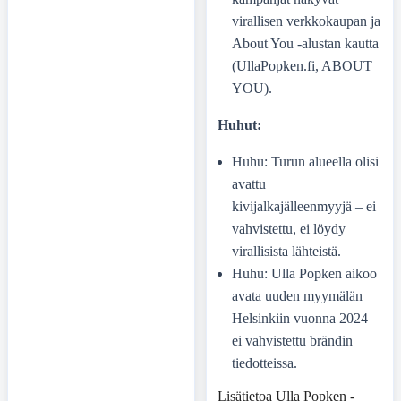
virallisen verkkokaupan ja
About You -alustan kautta
(UllaPopken.fi, ABOUT
YOU).
Huhut:
Huhu: Turun alueella olisi
avattu
kivijalkajälleenmyyjä – ei
vahvistettu, ei löydy
virallisista lähteistä.
Huhu: Ulla Popken aikoo
avata uuden myymälän
Helsinkiin vuonna 2024 –
ei vahvistettu brändin
tiedotteissa.
Lisätietoa Ulla Popken -