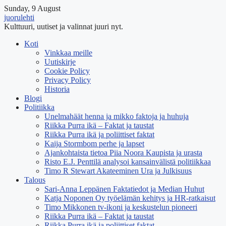
Sunday, 9 August
juorulehti
Kulttuuri, uutiset ja valinnat juuri nyt.
Koti
Vinkkaa meille
Uutiskirje
Cookie Policy
Privacy Policy
Historia
Blogi
Politiikka
Unelmahäät henna ja mikko faktoja ja huhuja
Riikka Purra ikä – Faktat ja taustat
Riikka Purra ikä ja poliittiset faktat
Kaija Stormbom perhe ja lapset
Ajankohtaista tietoa Piia Noora Kaupista ja urasta
Risto E.J. Penttilä analysoi kansainvälistä politiikkaa
Timo R Stewart Akateeminen Ura ja Julkisuus
Talous
Sari-Anna Leppänen Faktatiedot ja Median Huhut
Katja Noponen Oy työelämän kehitys ja HR-ratkaisut
Timo Mikkonen tv-ikoni ja keskustelun pioneeri
Riikka Purra ikä – Faktat ja taustat
Riikka Purra ikä ja poliittiset faktat