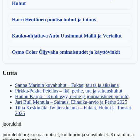
Huhut
Harri Henttinen puoliso huhut ja totuus
Kauko-ohjattava Auto Uusimmat Mallit ja Vertailut
Osmo Color Öljyvaha ominaisuudet ja käyttövinkit
Uutta
Sanna Marinin kuvahuhut – Faktat, tau ta ja aikajana
Pirkka-Pekka Petelius – Ikä, perhe, ura ja sairaushuhut
Hannu Karpo – Kuolinsyy, perhe ja journalistinen perintö
Jari Bull Mentula – Sairaus, Elinaika-arvio ja Perhe 2025
Tiina Keskimäki Twitter-draama – Faktat, Huhut ja Taustat
2025
juorulehti
juorulehti.org kokoaa uutiset, kulttuurin ja suositukset. Kuratoitu ja