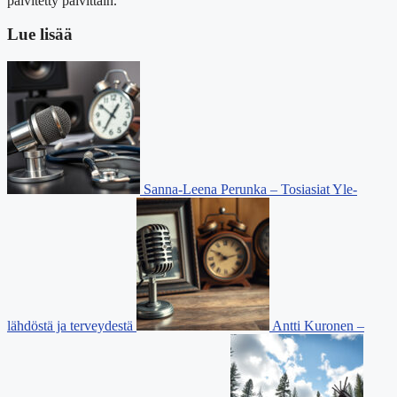
päivitetty päivittäin.
Lue lisää
Sanna-Leena Perunka – Tosiasiat Yle-
lähdöstä ja terveydestä
Antti Kuronen –