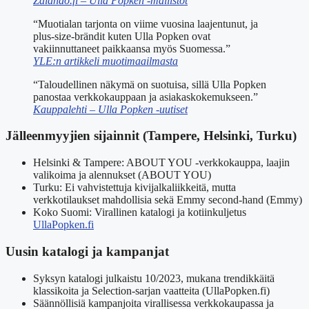
Zalando.fi – Ulla Popken -mallistot
“Muotialan tarjonta on viime vuosina laajentunut, ja
plus-size-brändit kuten Ulla Popken ovat
vakiinnuttaneet paikkaansa myös Suomessa.”
YLE:n artikkeli muotimaailmasta
“Taloudellinen näkymä on suotuisa, sillä Ulla Popken
panostaa verkkokauppaan ja asiakaskokemukseen.”
Kauppalehti – Ulla Popken -uutiset
Jälleenmyyjien sijainnit (Tampere, Helsinki, Turku)
Helsinki & Tampere: ABOUT YOU -verkkokauppa, laajin
valikoima ja alennukset (ABOUT YOU)
Turku: Ei vahvistettuja kivijalkaliikkeitä, mutta
verkkotilaukset mahdollisia sekä Emmy second-hand (Emmy)
Koko Suomi: Virallinen katalogi ja kotiinkuljetus
UllaPopken.fi
Uusin katalogi ja kampanjat
Syksyn katalogi julkaistu 10/2023, mukana trendikkäitä
klassikoita ja Selection-sarjan vaatteita (UllaPopken.fi)
Säännöllisiä kampanjoita virallisessa verkkokaupassa ja