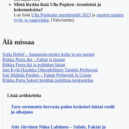
Mistä löydän lisää Ulla Popken -trendeistä ja
kokemuksista?
Lue lisää
Ulla Popkenin muotitrendit 2023
ja
suurten naisten
tyyli- ja vaatevinkit
.
(Vahvistettu)
Älä missaa
Sofia Belórf – Instagram-stories kohu ja sen taustat
Riikka Purra ikä – Faktat ja taustat
Riikka Purra ikä ja poliittiset faktat
Jani Kylä-Harakka Oikeudellinen Taistelu Perheessä
Sari Multala Puoliso – Faktat Perheestä Ja Urasta
Riikka Purra Sakset herättää poliittista keskustelua
Lisää artikkeleita
Taru sormusten herrasta paluu keskeiset faktat roolit
ja aikajana
Atte Järvinen Niina Lahtinen – Suhde, Faktat ja