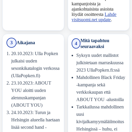
kampanjoista ja
ajankohtaisista asioista
löydät osoitteesta
Lahde
visitsuomi.net update
.
Mitä tapahtuu
3
Aikajana
4
seuraavaksi
20.10.2023: Ulla Popken
Syksyn uudet mallistot
julkaisi uuden
julkistetaan marraskuussa
sesonkikatalogin verkossa
2023 UllaPopken.fi:ssä
(UllaPopken.fi)
Mahdollinen Black Friday
23.10.2023: ABOUT
-kampanja sekä
YOU aloitti uuden
verkkokaupan että
alennuskampanjan
ABOUT YOU -alustoilla
(ABOUT YOU)
Tarkkailussa mahdollinen
24.10.2023: Turun ja
uusi
Helsingin alueella haetaan
kivijalkamyymäläilmoitus
lisää second hand -
Helsingissä – huhu, ei