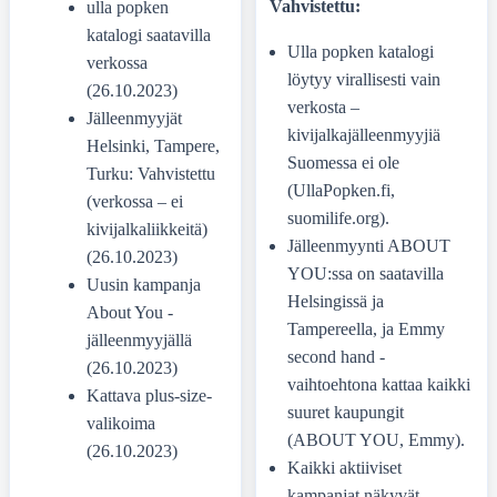
Vahvistettu:
ulla popken
katalogi saatavilla
Ulla popken katalogi
verkossa
löytyy virallisesti vain
(26.10.2023)
verkosta –
Jälleenmyyjät
kivijalkajälleenmyyjiä
Helsinki, Tampere,
Suomessa ei ole
Turku: Vahvistettu
(UllaPopken.fi,
(verkossa – ei
suomilife.org).
kivijalkaliikkeitä)
Jälleenmyynti ABOUT
(26.10.2023)
YOU:ssa on saatavilla
Uusin kampanja
Helsingissä ja
About You -
Tampereella, ja Emmy
jälleenmyyjällä
second hand -
(26.10.2023)
vaihtoehtona kattaa kaikki
Kattava plus-size-
suuret kaupungit
valikoima
(ABOUT YOU, Emmy).
(26.10.2023)
Kaikki aktiiviset
kampanjat näkyvät