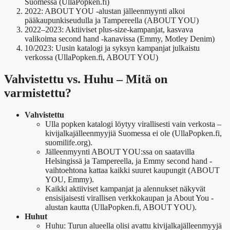
Suomessa (UllaPopken.fi)
2022: ABOUT YOU -alustan jälleenmyynti alkoi
pääkaupunkiseudulla ja Tampereella (ABOUT YOU)
2022–2023: Aktiiviset plus-size-kampanjat, kasvava
valikoima second hand -kanavissa (Emmy, Motley Denim)
10/2023: Uusin katalogi ja syksyn kampanjat julkaistu
verkossa (UllaPopken.fi, ABOUT YOU)
Vahvistettu vs. Huhu – Mitä on
varmistettu?
Vahvistettu
Ulla popken katalogi löytyy virallisesti vain verkosta –
kivijalkajälleenmyyjiä Suomessa ei ole (UllaPopken.fi,
suomilife.org).
Jälleenmyynti ABOUT YOU:ssa on saatavilla
Helsingissä ja Tampereella, ja Emmy second hand -
vaihtoehtona kattaa kaikki suuret kaupungit (ABOUT
YOU, Emmy).
Kaikki aktiiviset kampanjat ja alennukset näkyvät
ensisijaisesti virallisen verkkokaupan ja About You -
alustan kautta (UllaPopken.fi, ABOUT YOU).
Huhut
Huhu: Turun alueella olisi avattu kivijalkajälleenmyyjä