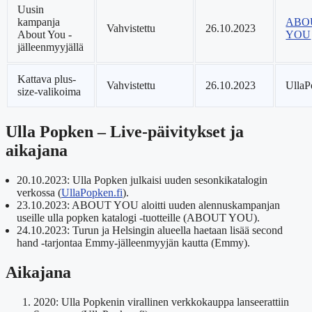
Uusin
kampanja
ABO
Vahvistettu
26.10.2023
About You -
YOU
jälleenmyyjällä
Kattava plus-
Vahvistettu
26.10.2023
UllaP
size-valikoima
Ulla Popken – Live-päivitykset ja
aikajana
20.10.2023
: Ulla Popken julkaisi uuden sesonkikatalogin
verkossa (
UllaPopken.fi
).
23.10.2023
: ABOUT YOU aloitti uuden alennuskampanjan
useille ulla popken katalogi -tuotteille (ABOUT YOU).
24.10.2023
: Turun ja Helsingin alueella haetaan lisää second
hand -tarjontaa Emmy-jälleenmyyjän kautta (Emmy).
Aikajana
2020: Ulla Popkenin virallinen verkkokauppa lanseerattiin