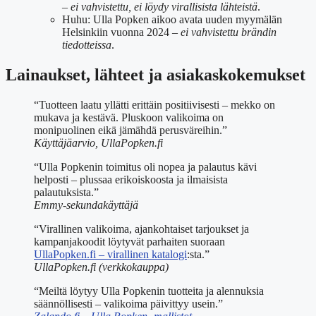
–
ei vahvistettu, ei löydy virallisista lähteistä
.
Huhu: Ulla Popken aikoo avata uuden myymälän
Helsinkiin vuonna 2024 –
ei vahvistettu brändin
tiedotteissa
.
Lainaukset, lähteet ja asiakaskokemukset
“Tuotteen laatu yllätti erittäin positiivisesti – mekko on
mukava ja kestävä. Pluskoon valikoima on
monipuolinen eikä jämähdä perusväreihin.”
Käyttäjäarvio, UllaPopken.fi
“Ulla Popkenin toimitus oli nopea ja palautus kävi
helposti – plussaa erikoiskoosta ja ilmaisista
palautuksista.”
Emmy-sekundakäyttäjä
“Virallinen valikoima, ajankohtaiset tarjoukset ja
kampanjakoodit löytyvät parhaiten suoraan
UllaPopken.fi – virallinen katalogi
:sta.”
UllaPopken.fi (verkkokauppa)
“Meiltä löytyy Ulla Popkenin tuotteita ja alennuksia
säännöllisesti – valikoima päivittyy usein.”