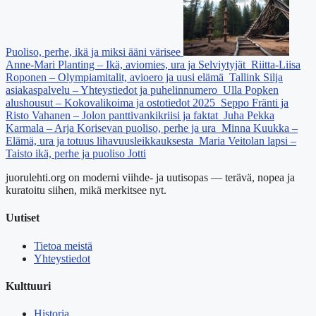
Puoliso, perhe, ikä ja miksi ääni värisee
Anne-Mari Planting – Ikä, aviomies, ura ja Selviytyjät
Riitta-Liisa
Roponen – Olympiamitalit, avioero ja uusi elämä
Tallink Silja
asiakaspalvelu – Yhteystiedot ja puhelinnumero
Ulla Popken
alushousut – Kokovalikoima ja ostotiedot 2025
Seppo Fränti ja
Risto Vahanen – Jolon panttivankikriisi ja faktat
Juha Pekka
Karmala – Arja Korisevan puoliso, perhe ja ura
Minna Kuukka –
Elämä, ura ja totuus lihavuusleikkauksesta
Maria Veitolan lapsi –
Taisto ikä, perhe ja puoliso Jotti
juorulehti.org on moderni viihde- ja uutisopas — terävä, nopea ja
kuratoitu siihen, mikä merkitsee nyt.
Uutiset
Tietoa meistä
Yhteystiedot
Kulttuuri
Historia