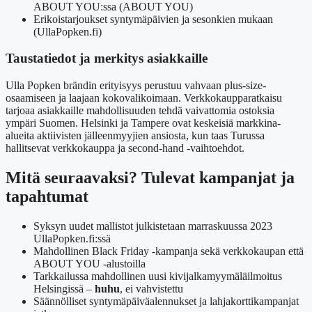
ABOUT YOU:ssa (ABOUT YOU)
Erikoistarjoukset syntymäpäivien ja sesonkien mukaan
(UllaPopken.fi)
Taustatiedot ja merkitys asiakkaille
Ulla Popken brändin erityisyys perustuu vahvaan plus-size-
osaamiseen ja laajaan kokovalikoimaan. Verkkokaupparatkaisu
tarjoaa asiakkaille mahdollisuuden tehdä vaivattomia ostoksia
ympäri Suomen. Helsinki ja Tampere ovat keskeisiä markkina-
alueita aktiivisten jälleenmyyjien ansiosta, kun taas Turussa
hallitsevat verkkokauppa ja second-hand -vaihtoehdot.
Mitä seuraavaksi? Tulevat kampanjat ja
tapahtumat
Syksyn uudet mallistot julkistetaan marraskuussa 2023
UllaPopken.fi:ssä
Mahdollinen Black Friday -kampanja sekä verkkokaupan että
ABOUT YOU -alustoilla
Tarkkailussa mahdollinen uusi kivijalkamyymäläilmoitus
Helsingissä –
huhu
, ei vahvistettu
Säännölliset syntymäpäiväalennukset ja lahjakorttikampanjat