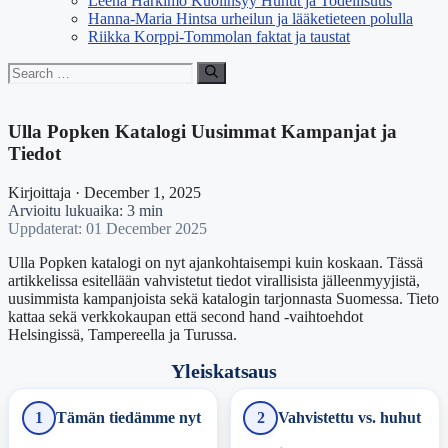
Leena Harkimo Kuolinsyy Huhut ja Todellisuus
Hanna-Maria Hintsa urheilun ja lääketieteen polulla
Riikka Korppi-Tommolan faktat ja taustat
Search
for:
Ulla Popken Katalogi Uusimmat Kampanjat ja
Tiedot
Kirjoittaja · December 1, 2025
Arvioitu lukuaika: 3 min
Uppdaterat: 01 December 2025
Ulla Popken katalogi on nyt ajankohtaisempi kuin koskaan. Tässä
artikkelissa esitellään vahvistetut tiedot virallisista jälleenmyyjistä,
uusimmista kampanjoista sekä katalogin tarjonnasta Suomessa. Tieto
kattaa sekä verkkokaupan että second hand -vaihtoehdot
Helsingissä, Tampereella ja Turussa.
Yleiskatsaus
1
Tämän tiedämme nyt
2
Vahvistettu vs. huhut