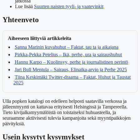
jatkossa
Lue lisää
Suurten naisten tyyli- ja vaatevinkit
Yhteenveto
Aiheeseen liittyviä artikkeleita
Sanna Marinin kuvahuhut – Faktat, tau ta ja aikajana
Pirkka-Pekka Petelius – Ikä, perhe, ura ja sairaushuhut
Hannu Karpo – Kuolinsyy, perhe ja journalistinen perintö
Jari Bull Mentula – Sairaus, Elinaika-arvio ja Perhe 2025
Tiina Keskimäki Twitter-draama – Faktat, Huhut ja Taustat
2025
Ulla popken katalogi on edelleen helposti saatavilla verkossa ja
jälleenmyynti on kattavaa erityisesti Helsingissä ja Tampereella.
Tieto kivijalkamyymälöistä on toistaiseksi huhuasteella, ja
seuraamme aktiivisesti tulevia kampanjoita sekä myyntipaikkojen
päivityksiä.
Usein kysytyt kysymykset