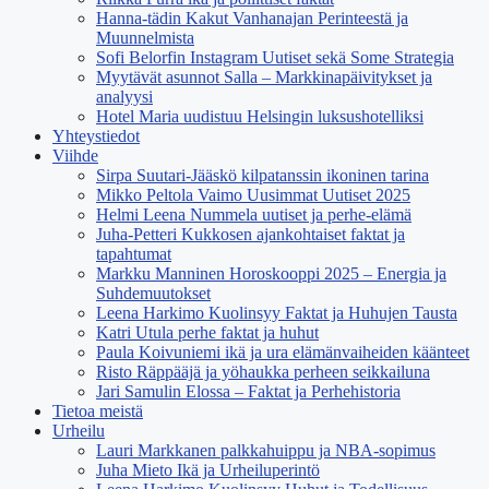
Hanna-tädin Kakut Vanhanajan Perinteestä ja
Muunnelmista
Sofi Belorfin Instagram Uutiset sekä Some Strategia
Myytävät asunnot Salla – Markkinapäivitykset ja
analyysi
Hotel Maria uudistuu Helsingin luksushotelliksi
Yhteystiedot
Viihde
Sirpa Suutari-Jääskö kilpatanssin ikoninen tarina
Mikko Peltola Vaimo Uusimmat Uutiset 2025
Helmi Leena Nummela uutiset ja perhe-elämä
Juha-Petteri Kukkosen ajankohtaiset faktat ja
tapahtumat
Markku Manninen Horoskooppi 2025 – Energia ja
Suhdemuutokset
Leena Harkimo Kuolinsyy Faktat ja Huhujen Tausta
Katri Utula perhe faktat ja huhut
Paula Koivuniemi ikä ja ura elämänvaiheiden käänteet
Risto Räppääjä ja yöhaukka perheen seikkailuna
Jari Samulin Elossa – Faktat ja Perhehistoria
Tietoa meistä
Urheilu
Lauri Markkanen palkkahuippu ja NBA-sopimus
Juha Mieto Ikä ja Urheiluperintö