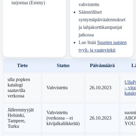
tarjontaa (Emmy)
vahvistettu
Säännölliset
syntymäpäiväalennukset
ja lahjakorttikampanjat
jatkossa
Lue lisää
Suurten naisten
tyyli- ja vaatevinkit
Tieto
Status
Päivämäärä
L
ulla popken
UllaP
katalogi
Vahvistettu
26.10.2023
– vira
saatavilla
katalo
verkossa
Jälleenmyyjät
Vahvistettu
suomil
Helsinki,
(verkossa – ei
26.10.2023
ABO
Tampere,
kivijalkaliikkeitä)
YOU
Turku