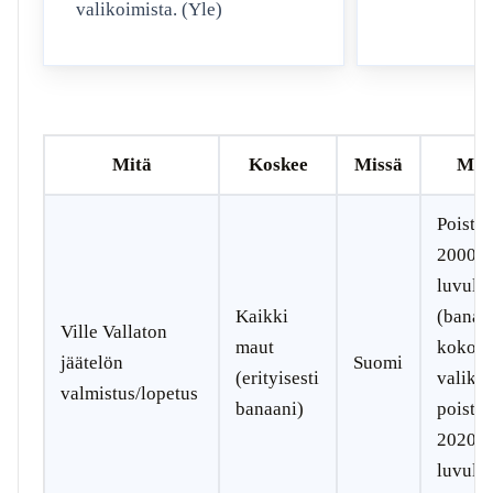
valikoimista. (Yle)
Mitä
Koskee
Missä
Mill
Poisto
2000-
luvulla
Kaikki
(banaan
Ville Vallaton
maut
kokon
jäätelön
Suomi
(erityisesti
valiko
valmistus/lopetus
banaani)
poistet
2020-
luvulle