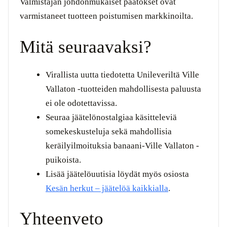
Valmistajan johdonmukaiset päätökset ovat
varmistaneet tuotteen poistumisen markkinoilta.
Mitä seuraavaksi?
Virallista uutta tiedotetta Unileveriltä Ville
Vallaton -tuotteiden mahdollisesta paluusta
ei ole odotettavissa.
Seuraa jäätelönostalgiaa käsitteleviä
somekeskusteluja sekä mahdollisia
keräilyilmoituksia banaani-Ville Vallaton -
puikoista.
Lisää jäätelöuutisia löydät myös osiosta
Kesän herkut – jäätelöä kaikkialla
.
Yhteenveto