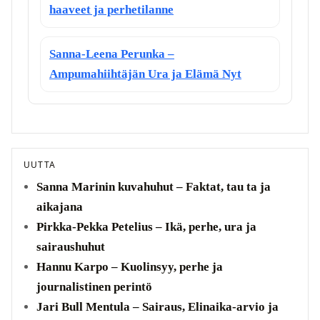
haaveet ja perhetilanne
Sanna-Leena Perunka –
Ampumahiihtäjän Ura ja Elämä Nyt
UUTTA
Sanna Marinin kuvahuhut – Faktat, tau ta ja
aikajana
Pirkka-Pekka Petelius – Ikä, perhe, ura ja
sairaushuhut
Hannu Karpo – Kuolinsyy, perhe ja
journalistinen perintö
Jari Bull Mentula – Sairaus, Elinaika-arvio ja