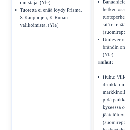
Banaanieleme
omistaja. (Yle)
hetken osa
Tuotetta ei enää löydy Prisma,
tuoteperhettä
S-Kauppojen, K-Ruoan
sitä ei enää v
valikoimista. (Yle)
(suomireport.
Unilever on 
brändin omist
(Yle)
Huhut:
Huhu: Ville V
drinkki on ol
markkinoilla
pidä paikkaa
kyseessä oli 
jäätelötuote.
(suomireport.
keskustelu.s