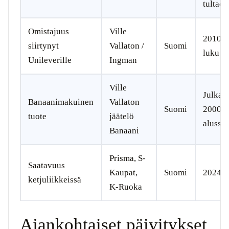
tultaes
Omistajuus
Ville
2010-
siirtynyt
Vallaton /
Suomi
luku→
Unileverille
Ingman
Ville
Julkais
Banaanimakuinen
Vallaton
Suomi
2000-l
tuote
jäätelö
alussa
Banaani
Prisma, S-
Saatavuus
Kaupat,
Suomi
2024
ketjuliikkeissä
K-Ruoka
Ajankohtaiset päivitykset