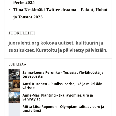
Perhe 2025
Tiina Keskimäki Twitter-draama – Faktat, Huhut
ja Taustat 2025
JUORULEHTI
juorulehti.org kokoaa uutiset, kulttuurin ja
suositukset. Kuratoitu ja päivitetty päivittäin.
LUE LISÄÄ
Sanna-Leena Perunka – Tosiasiat Yle-lähdöstä ja
terveydestä
Antti Kuronen – Puoliso, perhe, ikä ja miksi ääni
värisee
Anne-Mari Planting – Ikä, aviomies, ura ja
Selviytyjät
Riitta-Liisa Roponen – Olympiamitalit, avioero ja
uusi elämä