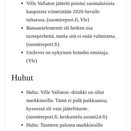
Ville Vallaton jäätelö poistui suomalaisista
kaupoista viimeistään 2020-luvulle
tultaessa. (suomireport.fi, Yle)
Banaanielementti oli hetken osa
tuoteperhettä, mutta sitä ei enää valmisteta.
(suomireport.fi)
Unilever on nykyinen brändin omistaja.
(Yle)
Huhut
Huhu: Ville Vallaton -drinkki on ollut
markkinoilla. Tämä ei pidä paikkaansa,
kyseessä oli vain jäätelötuote.
(suomireport.fi, keskustelu.suomi24.fi)
Huhu: Tuotteen paluuta markkinoille