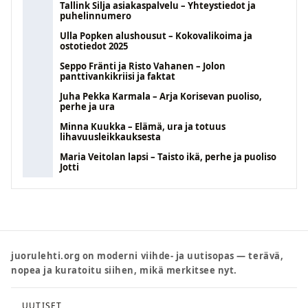
Tallink Silja asiakaspalvelu – Yhteystiedot ja
puhelinnumero
Ulla Popken alushousut – Kokovalikoima ja
ostotiedot 2025
Seppo Fränti ja Risto Vahanen – Jolon
panttivankikriisi ja faktat
Juha Pekka Karmala – Arja Korisevan puoliso,
perhe ja ura
Minna Kuukka – Elämä, ura ja totuus
lihavuusleikkauksesta
Maria Veitolan lapsi – Taisto ikä, perhe ja puoliso
Jotti
juorulehti.org on moderni viihde- ja uutisopas — terävä,
nopea ja kuratoitu siihen, mikä merkitsee nyt.
UUTISET