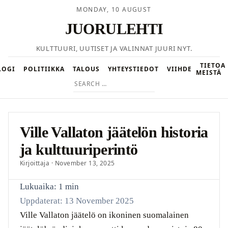
MONDAY, 10 AUGUST
JUORULEHTI
KULTTUURI, UUTISET JA VALINNAT JUURI NYT.
TIETOA
LOGI
POLITIIKKA
TALOUS
YHTEYSTIEDOT
VIIHDE
MEISTÄ
Search
for:
Ville Vallaton jäätelön historia
ja kulttuuriperintö
Kirjoittaja · November 13, 2025
Lukuaika: 1 min
Uppdaterat: 13 November 2025
Ville Vallaton jäätelö on ikoninen suomalainen