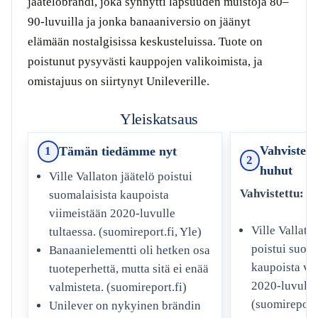
jäätelöbrändi, joka synnytti lapsuuden muistoja 80–
90-luvuilla ja jonka banaaniversio on jäänyt
elämään nostalgisissa keskusteluissa. Tuote on
poistunut pysyvästi kauppojen valikoimista, ja
omistajuus on siirtynyt Unileverille.
Yleiskatsaus
Vahvistett
Tämän tiedämme nyt
1
2
huhut
Ville Vallaton jäätelö poistui
Vahvistettu:
suomalaisista kaupoista
viimeistään 2020-luvulle
Ville Vallato
tultaessa. (suomireport.fi, Yle)
poistui suoma
Banaanielementti oli hetken osa
kaupoista vi
tuoteperhettä, mutta sitä ei enää
2020-luvulle 
valmisteta. (suomireport.fi)
(suomireport.
Unilever on nykyinen brändin