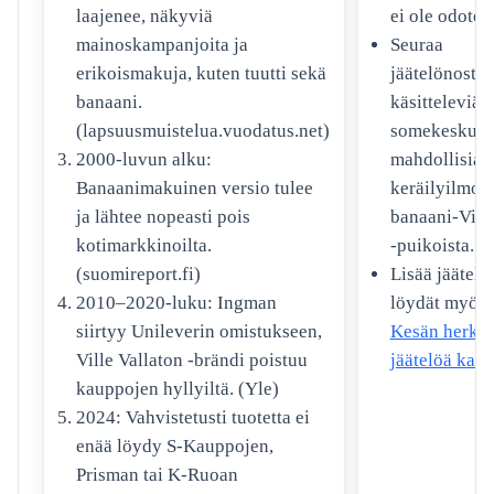
ei ole odotett
laajenee, näkyviä
Seuraa
mainoskampanjoita ja
jäätelönostal
erikoismakuja, kuten tuutti sekä
käsitteleviä
banaani.
somekeskuste
(lapsuusmuistelua.vuodatus.net)
mahdollisia
2000-luvun alku:
keräilyilmoit
Banaanimakuinen versio tulee
banaani-Ville
ja lähtee nopeasti pois
-puikoista.
kotimarkkinoilta.
Lisää jäätelö
(suomireport.fi)
löydät myös 
2010–2020-luku: Ingman
Kesän herkut
siirtyy Unileverin omistukseen,
jäätelöä kaik
Ville Vallaton -brändi poistuu
kauppojen hyllyiltä. (Yle)
2024: Vahvistetusti tuotetta ei
enää löydy S-Kauppojen,
Prisman tai K-Ruoan