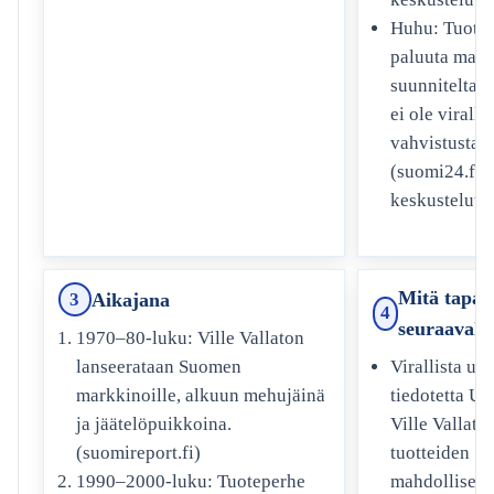
Huhu: Tuotte
paluuta mark
suunniteltaisi
ei ole virallis
vahvistusta.
(suomi24.fi-
keskustelut)
Mitä tapah
Aikajana
3
4
seuraavaks
1970–80-luku: Ville Vallaton
Virallista uut
lanseerataan Suomen
tiedotetta Un
markkinoille, alkuun mehujäinä
Ville Vallaton
ja jäätelöpuikkoina.
tuotteiden
(suomireport.fi)
mahdollisest
1990–2000-luku: Tuoteperhe