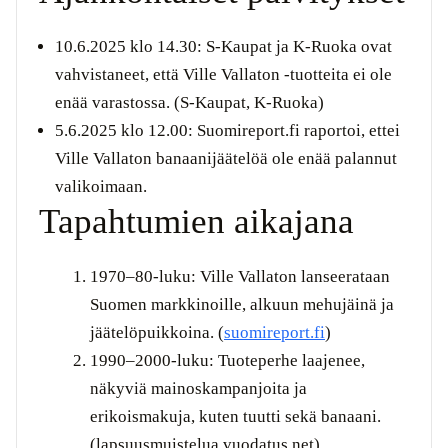
10.6.2025 klo 14.30
: S-Kaupat ja K-Ruoka ovat
vahvistaneet, että Ville Vallaton -tuotteita ei ole
enää varastossa. (S-Kaupat, K-Ruoka)
5.6.2025 klo 12.00
: Suomireport.fi raportoi, ettei
Ville Vallaton banaanijäätelöä ole enää palannut
valikoimaan.
Tapahtumien aikajana
1970–80-luku: Ville Vallaton lanseerataan
Suomen markkinoille, alkuun mehujäinä ja
jäätelöpuikkoina. (
suomireport.fi
)
1990–2000-luku: Tuoteperhe laajenee,
näkyviä mainoskampanjoita ja
erikoismakuja, kuten tuutti sekä banaani.
(lapsuusmuistelua.vuodatus.net)