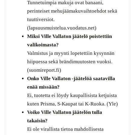
Tunnetuimpia makuja ovat banaani,
perinteiset mehujäämakuvaihtoehdot sekä
tuuttiversiot.
(lapsuusmuistelua.vuodatus.net)
Miksi Ville Vallaton jäätelö poistettiin
valikoimasta?
Valmistus ja myynti lopetettiin kysynnän
hiipuessa sekä brändimuutosten vuoksi.
(suomireport.fi)
Onko Ville Vallaton -jäätelöä saatavilla
enää missään?
Ei, tuotetta ei löydy kaupallisista ketjuista
kuten Prisma, S-Kaupat tai K-Ruoka. (Yle)
Voiko Ville Vallaton jäätelön tulla
takaisin?
Ei ole virallista tietoa mahdollisesta