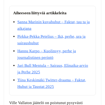
Aiheeseen liittyviä artikkeleita
Sanna Marinin kuvahuhut – Faktat, tau ta ja
aikajana
Pirkka-Pekka Petelius – Ikä, perhe, ura ja
sairaushuhut
Hannu Karpo – Kuolinsyy, perhe ja
journalistinen perintö
Jari Bull Mentula – Sairaus, Elinaika-arvio
ja Perhe 2025
Tiina Keskimäki Twitter-draama – Faktat,
Huhut ja Taustat 2025
Ville Vallaton jäätelö on poistunut pysyvästi