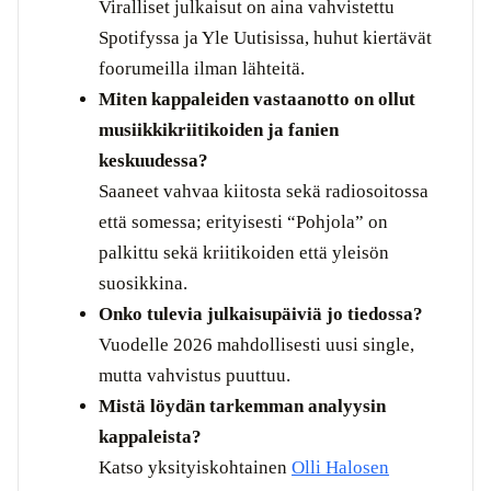
Viralliset julkaisut on aina vahvistettu
Spotifyssa ja Yle Uutisissa, huhut kiertävät
foorumeilla ilman lähteitä.
Miten kappaleiden vastaanotto on ollut
musiikkikriitikoiden ja fanien
keskuudessa?
Saaneet vahvaa kiitosta sekä radiosoitossa
että somessa; erityisesti “Pohjola” on
palkittu sekä kriitikoiden että yleisön
suosikkina.
Onko tulevia julkaisupäiviä jo tiedossa?
Vuodelle 2026 mahdollisesti uusi single,
mutta vahvistus puuttuu.
Mistä löydän tarkemman analyysin
kappaleista?
Katso yksityiskohtainen
Olli Halosen