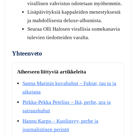
virallinen vahvistus odotetaan myöhemmin.
Lisäpäivityksiä kappaleiden menestyksestä
ja mahdollisesta deluxe-albumista.
Seuraa Olli Halosen virallisia somekanavia
tulevien tiedotteiden varalta.
Yhteenveto
Aiheeseen liittyviä artikkeleita
Sanna Marinin kuvahuhut – Faktat, tau ta ja
aikajana
Pirkka-Pekka Petelius – Ikä, perhe, ura ja
sairaushuhut
Hannu Karpo – Kuolinsyy, perhe ja
journalistinen perintö