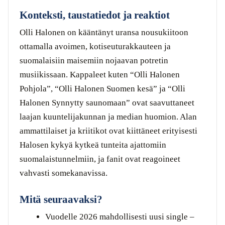
Konteksti, taustatiedot ja reaktiot
Olli Halonen on kääntänyt uransa nousukiitoon
ottamalla avoimen, kotiseuturakkauteen ja
suomalaisiin maisemiin nojaavan potretin
musiikissaan. Kappaleet kuten “Olli Halonen
Pohjola”, “Olli Halonen Suomen kesä” ja “Olli
Halonen Synnytty saunomaan” ovat saavuttaneet
laajan kuuntelijakunnan ja median huomion. Alan
ammattilaiset ja kriitikot ovat kiittäneet erityisesti
Halosen kykyä kytkeä tunteita ajattomiin
suomalaistunnelmiin, ja fanit ovat reagoineet
vahvasti somekanavissa.
Mitä seuraavaksi?
Vuodelle 2026 mahdollisesti uusi single –