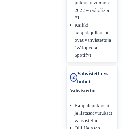
julkaistu vuonna
2022 – radiolista
#1.
Kaikki
kappalejulkaisut
ovat vahvistettuja
(Wikipedia,
Spotify).
Vahvistettu vs.
2
huhut
Vahvistettu:
Kappalejulkaisut
ja listasaavutukset
vahvistettu.
Olli Halosen