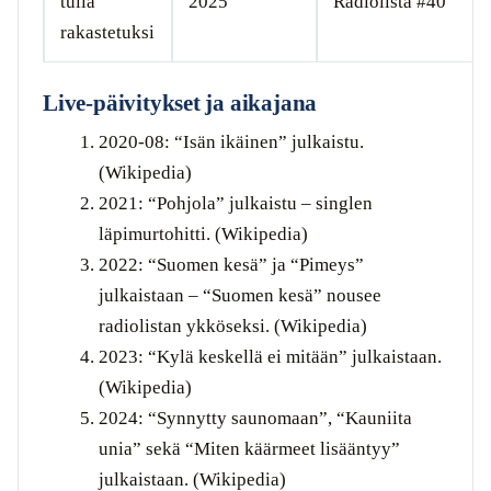
tulla
2025
Radiolista #40
rakastetuksi
Live-päivitykset ja aikajana
2020-08: “Isän ikäinen” julkaistu.
(Wikipedia)
2021: “Pohjola” julkaistu – singlen
läpimurtohitti. (Wikipedia)
2022: “Suomen kesä” ja “Pimeys”
julkaistaan – “Suomen kesä” nousee
radiolistan ykköseksi. (Wikipedia)
2023: “Kylä keskellä ei mitään” julkaistaan.
(Wikipedia)
2024: “Synnytty saunomaan”, “Kauniita
unia” sekä “Miten käärmeet lisääntyy”
julkaistaan. (Wikipedia)