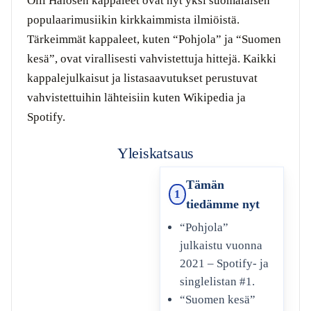
Olli Halosen kappaleet ovat nyt yksi suomalaisen
populaarimusiikin kirkkaimmista ilmiöistä.
Tärkeimmät kappaleet, kuten “Pohjola” ja “Suomen
kesä”, ovat virallisesti vahvistettuja hittejä. Kaikki
kappalejulkaisut ja listasaavutukset perustuvat
vahvistettuihin lähteisiin kuten Wikipedia ja
Spotify.
Yleiskatsaus
Tämän
1
tiedämme nyt
“Pohjola”
julkaistu vuonna
2021 – Spotify- ja
singlelistan #1.
“Suomen kesä”