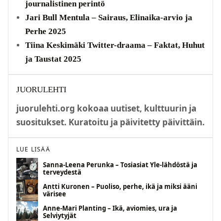
journalistinen perintö
Jari Bull Mentula – Sairaus, Elinaika-arvio ja
Perhe 2025
Tiina Keskimäki Twitter-draama – Faktat, Huhut
ja Taustat 2025
JUORULEHTI
juorulehti.org kokoaa uutiset, kulttuurin ja
suositukset. Kuratoitu ja päivitetty päivittäin.
LUE LISÄÄ
Sanna-Leena Perunka – Tosiasiat Yle-lähdöstä ja
terveydestä
Antti Kuronen – Puoliso, perhe, ikä ja miksi ääni
värisee
Anne-Mari Planting – Ikä, aviomies, ura ja
Selviytyjät