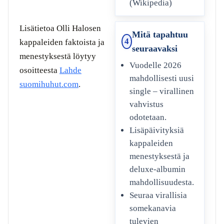
(Wikipedia)
Lisätietoa Olli Halosen
Mitä tapahtuu
4
kappaleiden faktoista ja
seuraavaksi
menestyksestä löytyy
Vuodelle 2026
osoitteesta
Lahde
mahdollisesti uusi
suomihuhut.com
.
single – virallinen
vahvistus
odotetaan.
Lisäpäivityksiä
kappaleiden
menestyksestä ja
deluxe-albumin
mahdollisuudesta.
Seuraa virallisia
somekanavia
tulevien