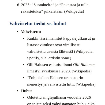
2025: “Suomineito” ja “Rakastaa ja tulla
rakastetuksi” julkaistaan. (Wikipedia)
Vahvistetut tiedot vs. huhut
Vahvistettu
Kaikki tässä mainitut kappalejulkaisut ja
listasaavutukset ovat virallisesti
vahvistettu useista lähteistä (Wikipedia,
Spotify, Yle, artistin some).
Olli Halosen esikoisalbumi
Olli Halonen
ilmestyi syyskuussa 2023. (Wikipedia)
“Pohjola” on Halosen uran suurin
menestys ja vahvistettu hitti. (Wikipedia)
Huhut
Odotettu singlejulkaisu vuodelle 2026
on toistaiseksi vahvistamaton huhu, eikä