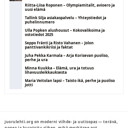
Riitta-Liisa Roponen – Olympiamitalit, avioero ja
uusi elämä
Tallink Silja asiakaspalvelu – Yhteystiedot ja
puhelinnumero
Ulla Popken alushousut – Kokovalikoima ja
ostotiedot 2025
Seppo Fränti ja Risto Vahanen – Jolon
panttivankikriisi ja faktat
Juha Pekka Karmala – Arja Korisevan puoliso,
perhe ja ura
Minna Kuukka – Elämä, ura ja totuus
lihavuusleikkauksesta
Maria Veitolan lapsi – Taisto ikä, perhe ja puoliso
Jotti
juorulehti.org on moderni viihde- ja uutisopas — terävä,
nopea ja kuratoitu siihen, mikä merkitsee nyt.